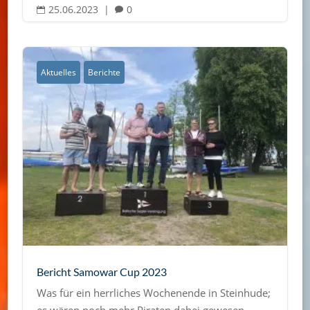
25.06.2023
|
0


Aktuelles
Berichte
Bericht Samowar Cup 2023
Was für ein herrliches Wochenende in Steinhude;
es wären noch mehr Piraten dabei gewesen,