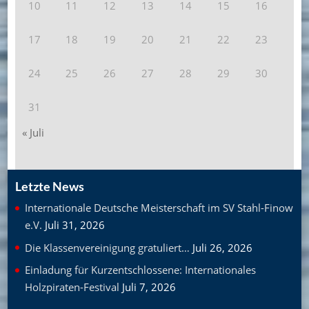
10
11
12
13
14
15
16
17
18
19
20
21
22
23
24
25
26
27
28
29
30
31
« Juli
Letzte News
Internationale Deutsche Meisterschaft im SV Stahl-Finow
e.V.
Juli 31, 2026
Die Klassenvereinigung gratuliert…
Juli 26, 2026
Einladung für Kurzentschlossene: Internationales
Holzpiraten-Festival
Juli 7, 2026