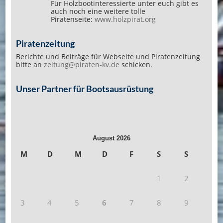
Für Holzbootinteressierte unter euch gibt es
auch noch eine weitere tolle
Piratenseite:
www.holzpirat.org
Piratenzeitung
Berichte und Beiträge für Webseite und Piratenzeitung
bitte an
zeitung@piraten-kv.de
schicken.
Unser Partner für Bootsausrüstung
August 2026
M
D
M
D
F
S
S
1
2
3
4
5
6
7
8
9