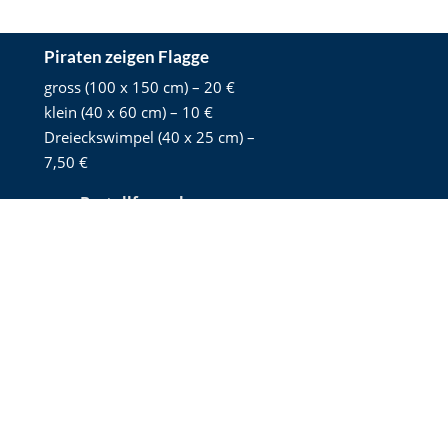
Piraten zeigen Flagge
gross (100 x 150 cm) – 20 €
klein (40 x 60 cm) – 10 €
Dreieckswimpel (40 x 25 cm) –
7,50 €
zum Bestellformular
Jahrbuch bestellen
Das Jahrbuch zu 75 Jahre Pirat könnt ihr hier
bestellen
.