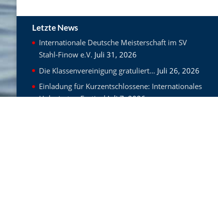
Letzte News
Internationale Deutsche Meisterschaft im SV
Stahl-Finow e.V.
Juli 31, 2026
Die Klassenvereinigung gratuliert…
Juli 26, 2026
Einladung für Kurzentschlossene: Internationales
Holzpiraten-Festival
Juli 7, 2026
Gesetzl. Bestimmungen
Impressum
Datenschutzerklärung
Allgemeine Geschäftsbedingungen
Kontakt