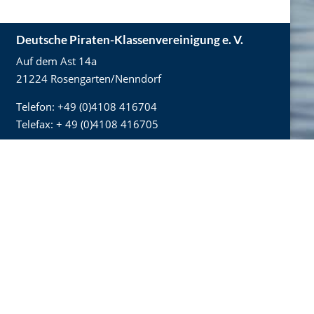
Deutsche Piraten-Klassenvereinigung e. V.
Auf dem Ast 14a
21224 Rosengarten/Nenndorf
Telefon: +49 (0)4108 416704
Telefax: + 49 (0)4108 416705
E-Mail:
info@piraten-kv.de
Internet:
www.piraten-kv.de
Mitgliedschaft
Beitrittserklärung
Mitgliedsdaten ändern