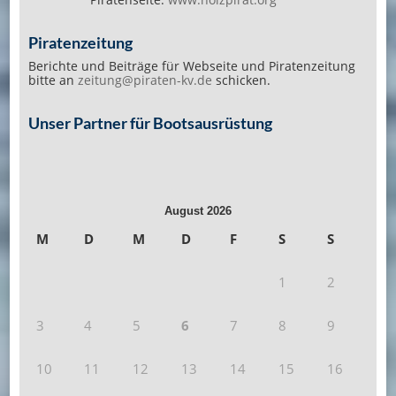
Piratenzeitung
Berichte und Beiträge für Webseite und Piratenzeitung
bitte an
zeitung@piraten-kv.de
schicken.
Unser Partner für Bootsausrüstung
August 2026
M
D
M
D
F
S
S
1
2
3
4
5
6
7
8
9
10
11
12
13
14
15
16