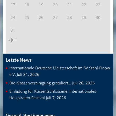
17
18
19
20
21
22
23
24
25
26
27
28
29
30
31
« Juli
Letzte News
Internationale Deutsche Meisterschaft im SV Stahl-Finow
e.V.
Juli 31, 2026
Die Klassenvereinigung gratuliert…
Juli 26, 2026
Einladung für Kurzentschlossene: Internationales
Holzpiraten-Festival
Juli 7, 2026
Gesetzl. Bestimmungen