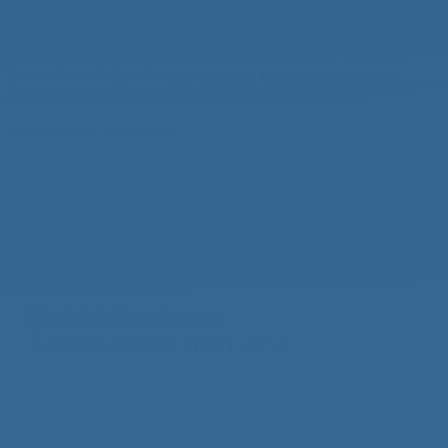
Wind, dann liefs ein bisschen besser. Wir hatten viel Spaß
und wir ersegelten deswegen den 3. Platz in der
Gesamtwertung. Es gab auch tolle Preise bei der Tombola,
die nach der Siegerehrung stattfand. Durch die Erfahrung
werden hoffentlich auch meine Starts im Opti besser.
(Jan Niemann GER 4398)
Weiterlesen

29.09.2015
|

0
Aktuelles
Bericht Hamburger Jugendseglertreffen 2015
Bericht Hamburger
Jugendseglertreffen 2015
Wir machten uns freitags auf den Weg nach Hamburg
und freuten uns wieder ein Teil des Hamburger
Jugendseglertreffens zu sein nachdem es uns 2014
nicht möglich war zu starten. Wir wurden über das