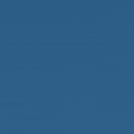
Apropos Wind, dieser war in der ersten und zweiten
Wettfahrt leider noch sehr schwach. Dafür gab es aber
jedenfalls Sonne und eine ordentliche Welle, was das
Segeln sehr anspruchsvoll gestaltete. Zu der dritten
Wettfahrt frischte der Wind auf.
Die Bahn haben wir uns
mit 20 420ern geteilt, all die anderen 420er nahmen in
diesem Jahr zu der parallel ausgetragenen Deutschen
Meisterschaft teil. Somit war viel Platz auf der Bahn
vorhanden. Zu unserer eigenen Überraschung kamen wir
mit dem leichten Wind besser klar als mit dem
anschließend stärker werdenden, in den letzten Jahren war
das immer anders herum.
Weiterlesen

12.10.2015
|

0
Aktuelles
Bericht Uckermark Open
Bericht Uckermark Open