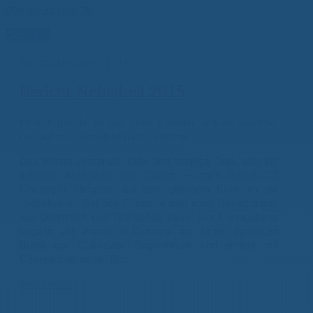

09.11.2015
|

0
Aktuelles
Bericht Nebelbeil 2015
Bericht Nebelbeil 2015
Endlich
passte es mal zeitlich wieder und wir machten
uns auf zum Nebelbeil nach Güstrow.
Das Wetter versprach kalte und sonnige Tage, also ein
schöner Abschluss der Saison – ohne Nebel. 12
Finnsegler kämpften auf dem gleichem Kurs um die
„Nebelwelle“. Bei den Piraten waren auch Besatzungen
aus Österreich und Tschechien dabei. Der Freitagabend
begann wie immer in Güstrow mit einem opulenten
Büfett der Güstrower Seglerfrauen und endete mit
Gesprächen an der Bar.
Weiterlesen