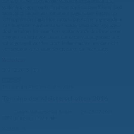
fuhren, immer noch an der Wirklichkeit zweifelnd und
voller Aufregung nach Elmshorn zur Bootswerft Hein. Und
tatsächlich kamen wir mit einem nagelneuen Piraten im
Schlepp wieder nach Plön zurück. Die Aufregung wandelte
sich langsam in unheimliche Freude, blieb aber irgendwie
doch erhalten. Ein paar Tage später wurde das Boot unter
strenger Aufsicht von Lukas das erste Mal aufgebaut und
sollte gesegelt werden, doch leider machte uns der nicht
vorhandene Wind einen Strich durch die Rechnung.
Weiterlesen

03.12.2015
|

0
Aktuelles
Termine der Meisterschaften 2016
Termine der Meisterschaften 2016
Datum Meisterschaft Revier 23.-28.07.2016
IDJM (Jahrgang 1997 und...
Weiterlesen