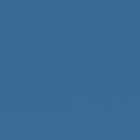
Weiterlesen

26.09.2015
|

0
Neuere
1
…
46
47
48
49
50
…
62
Älterere
Das könnte Dich interessieren
Termine & Ergebnisse 2026
Ergebnisse 2025
Ranglisten 2025