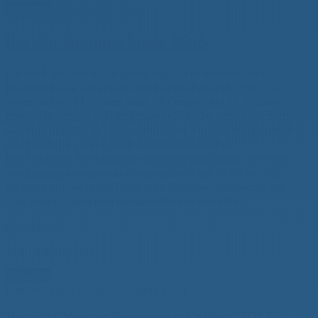
Bericht Dümmerfinale 2015
Bericht Dümmerfinale 2015
Für mich war die letzte große Regatta in diesem Jahr das
Dümmerfinale am ersten Oktoberwochenende. Diesmal
waren neben 34 Piraten auch 18 Conger und 11 Vauriens
gemeldet, sodass sich insgesamt rund 120 Segler auf dem
Gelände des SVH in Hüde tummelten. Für das Wochenende
war herrliches, wenn auch windtechnisch eher
bescheidenes, Herbstwetter vorhergesagt sodass ich mich
am Samstagmorgen mit etwas gemischten Gefühlen aus
Münster auf die kurze Reise zum Dümmer aufmachte um
dort meine Steuerfrau mitsamt Boot anzutreffen.
Weiterlesen

12.10.2015
|

0
Aktuelles
Bericht Young European Sailing 2015