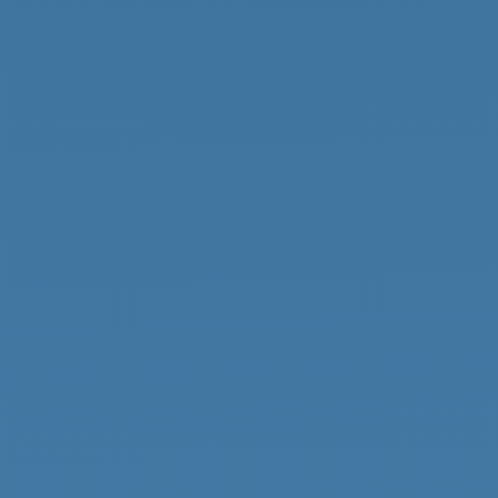
Einladung für Kurzentschlossene: Internationales
Holzpiraten-Festival
Juli 7, 2026
Gesetzl. Bestimmungen
Impressum
Datenschutzerklärung
Allgemeine Geschäftsbedingungen
Kontakt
Piraten zeigen Flagge
gross (100 x 150 cm) – 20 €
klein (40 x 60 cm) – 10 €
Dreieckswimpel (40 x 25 cm) – 7,50 €
zum Bestellformular
Jahrbuch bestellen
Das Jahrbuch zu 75 Jahre Pirat könnt ihr hier bestellen
.
Deutsche Piraten-Klassenvereinigung e. V.