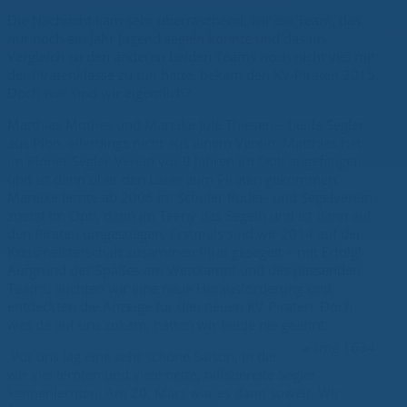
Die Nachricht kam sehr überraschend, wir ein Team, das
nur noch ein Jahr Jugend segeln konnte und das im
Vergleich zu den anderen beiden Teams noch nicht viel mit
der Piratenklasse zu tun hatte, bekam den KV-Piraten 2015.
Doch wer sind wir eigentlich?
Matthias Mothes und Mareike Jule Thiesen – beide Segler
aus Plön, allerdings nicht aus einem Verein. Matthias hat
im Plöner Segler-Verein vor 9 Jahren im Opti angefangen
und ist dann über den Laser zum Piraten gekommen.
Mareike lernte ab 2006 im Schüler Ruder- und Segelverein
zuerst im Opti, dann im Teeny das Segeln und ist dann auf
den Piraten umgestiegen. Erstmals sind wir 2014 auf der
Kreismeisterschaft zusammen Pirat gesegelt – mit Erfolg!
Aufgrund des Spaßes am Wettkampf und des passenden
Teams, suchten wir eine neue Herausforderung und
entdeckten die Anzeige für den neuen KV-Piraten. Doch
was da auf uns zukam, hätten wir beide nie geahnt.
Vor uns lag eine sehr schöne Saison, in der
wir viel lernten und viele nette, hilfsbereite Segler
kennenlernten. Am 20. März war es dann soweit. Wir