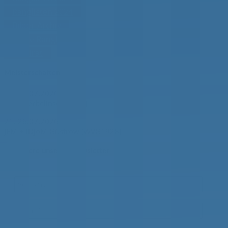
Ranglisten 2024
Bilder-Archiv
Ewige Rangliste
KV Pirat
Meisterschaften
14.-19.07.2026
IDM Werbelinsee (SVSF)
21.-26.07.2026
JEM + IDJoM Güstrow (WVG1928)
Abonniere unseren Newsletter