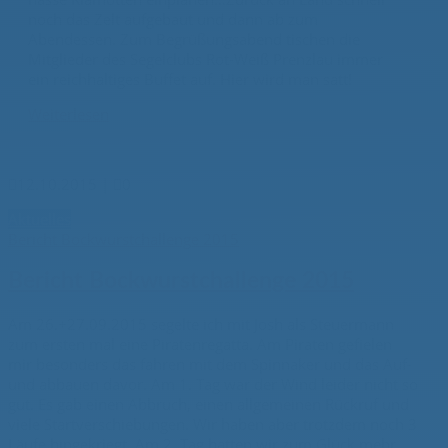
noch das Zelt aufgebaut und dann ab zum
Abendessen. Zum Begrüßungsabend tischen die
Mitglieder des Segelclubs Rot-Weiß Prenzlau immer
ein reichhaltiges Buffet auf. Hier wird man satt!
Weiterlesen

12.10.2015
|

0
Aktuelles
Bericht Bockwurstchallenge 2015
Bericht Bockwurstchallenge 2015
Am 26.+27.09.2015 segelte ich mit Josh als Steuermann
zum ersten mal eine Piratenregatta. Am Piraten gefielen
mir besonders das fahren mit dem Spinnaker und das Auf-
und abbauen davor. Am 1. Tag war der Wind leider nicht so
gut. Es gab einen Abbruch, einen allgemeinen Rückruf und
viele Startverschiebungen. Wir haben aber trotzdem noch 3
Läufe hingekriegt. Am 2. Tag hatten wir zum Glück mehr