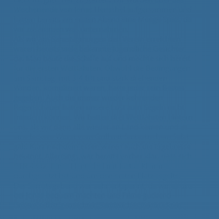
Wochenende von Jonas Henschel aufgenommen und
hatten bereits am ersten Abend eine Menge Spaß, da
wir zusammen was unternahmen.
Als wir am Samstagmorgen den Verein erreichten
waren bereits viele bekannte Jugendliche Gesichter
da. Man baute die Schiffe auf und machte sich bereit
für die ersten Wettfahrten. Obwohl die Bedingungen
am Samstag, mit 3-4 Bft und stark drehenden
Winden, kompliziert waren, hatte jeder sein Bestes
gegeben. Auch die immer wieder kehrenden
Regenschauer hatten unsere Lust zum Segeln nicht
mindern können. Wir hatten drei Wettfahrten hintern
uns, als wir dann alle wieder an Land kamen und es
eine leckere Wurst vom Grill mit fantastischem Salat
gab. Kurz nachdem essen waren auch die Ergebnisse
bekannt. Allerdings war bereits vorher klar, dass sich
GER 4332 Jonas Hentschel mit Justus Klemme,
durchgesetzt hat und um den ersten Platz segelte.
Der Samstagabend war sehr entspannt, da wir es uns
bei Jonas bequem machten und Filme guckend
unsere selbst gemachten Sandwiches verdrückten.