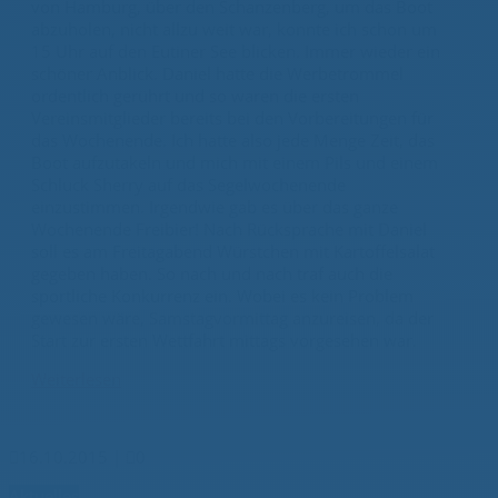
von Hamburg, über den Schanzenberg, um das Boot
abzuholen, nicht allzu weit war, konnte ich schon um
15 Uhr auf den Eutiner See blicken. Immer wieder ein
schöner Anblick. Daniel hatte die Werbetrommel
ordentlich gerührt und so waren die ersten
Vereinsmitglieder bereits bei den Vorbereitungen für
das Wochenende. Ich hatte also jede Menge Zeit, das
Boot aufzutakeln und mich mit einem Pils und einem
Schluck Sherry auf das Segelwochenende
einzustimmen. Irgendwie gab es über das ganze
Wochenende Freibier! Nach Rücksprache mit Daniel
soll es am Freitagabend Würstchen mit Kartoffelsalat
gegeben haben. So nach und nach traf auch die
sportliche Konkurrenz ein. Wobei es kein Problem
gewesen wäre, Samstagvormittag anzureisen, da der
Start zur ersten Wettfahrt mittags vorgesehen war.
Weiterlesen

16.10.2015
|

0
Aktuelles