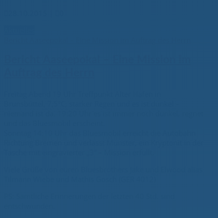

28.10.2015
|

0
Aktuelles
Bericht Aaseepokal – Eine Mission im Auftrag des Herrn
Bericht Aaseepokal – Eine Mission im
Auftrag des Herrn
Freitag Abend 19 Uhr Treffpunkt Alter Hafen in
Brunsbüttel, 7,5°C, starker Regen und es ist dunkel –
niemand ist da. 19:20 Uhr es ist immer noch dunkel, regnet
und das Bluesmobil erscheint.
Sonntag 14:10 Uhr das Bluesmobil erreicht die Autobahn
Richtung Bremen und verlässt Münster, ein Kryptonit in der
Tasche mit eingravierter „3“ – Mission erfüllt.
Viele Grüße von euren Bluesbrothers Jake und Elwood alias
Tilmann Wiebe und Mathis Gosch (GER 4012)
PS: Sämtliche Erinnerungen der letzten 40 Std. sind
entschwunden.