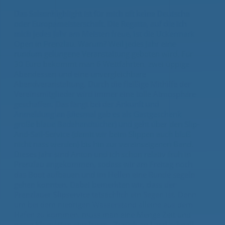
Das Saisonhighlight ist für mich oft keine Deutsche
oder Europameisterschaft. Die Regatta, auf die ich
mich jedes Jahr am Meisten freue, ist die Uckermark
Open in Prenzlau. Warum? Weil jedes Jahr eine
rundum gelungene Veranstaltung geboten wird. Für
30 Euro bekommt man 6 Wettfahrten, zwei üppige
Abendessen und eine unvergleichbare
Abendveranstaltung. Durch die fleißige Mithilfe der
Vereinsmitglieder wird immer eine tolle Atmosphäre
geschaffen. Das fängt bei der Ankunft und
Anmeldung an (diesmal gab es als Gastgeschenk
große blaue Badehandtücher) und geht über den Slip-
And-Sail-Service (damit wir beim Slippen auch bloß
nicht nass werden) bis hin zur vereinseigenen Band.
Dieses Jahr sind Anton und ich schon relativ früh in
Prenzlau angekommen, sodass wir am Freitag noch
das Boot aufbauen und im Hellen eine Runde segeln
gehen konnten. Dabei bemerkten wir, dass der
Prenzlauer Slipservice tatsächlich ein Segen ist. Denn
um bei dem niedrigen Wasserstand alleine aus dem
Hafen zu kommen, muss man eine Menge Zeit und
nasse Klamotten einplanen…Zurück an Land schnell