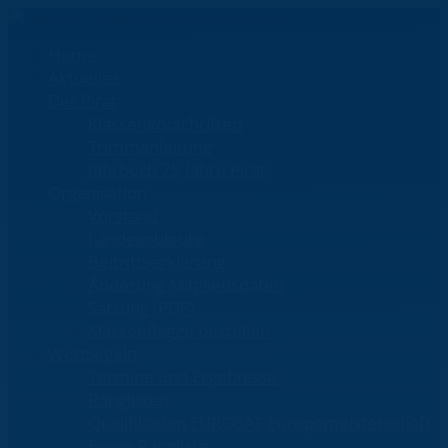
Home
Aktuelles
Der Pirat
Klassenvorschriften
Trimmanleitung
Jahrbuch 75 Jahre Pirat
Organisation
Vorstand
Landesobleute
Beitrittserklärung
Änderung Mitgliedsdaten
Satzung (PDF)
Klassenflagge bestellen
Wettsegeln
Termine und Ergebnisse
Ranglisten
Qualifikation EUROSAF Europameisterschaft
Ewige Rangliste