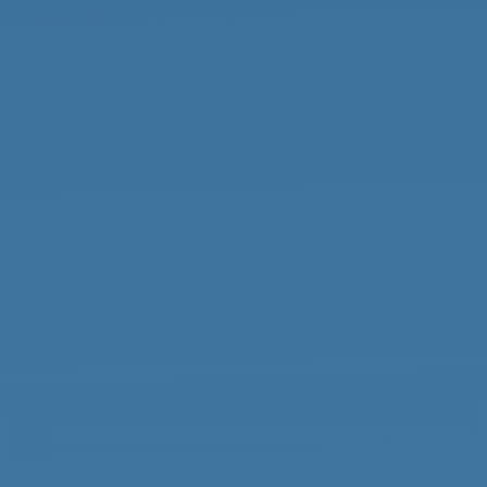
an
zeitung@piraten-kv.de
schicken.
Unser Partner für Bootsausrüstung
August 2026
M
D
M
D
F
S
S
1
2
3
4
5
6
7
8
9
10
11
12
13
14
15
16
17
18
19
20
21
22
23
24
25
26
27
28
29
30
31
« Juli
Letzte News
Internationale Deutsche Meisterschaft im SV Stahl-Finow
e.V.
Juli 31, 2026
Die Klassenvereinigung gratuliert…
Juli 26, 2026