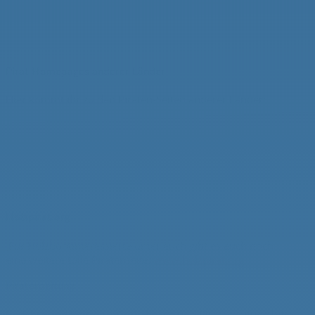
Pirat Homepages anderer Länder
Hier kommt ihr zu den Piraten-Seiten anderer Länder:
Holzpirat.org
Für Holzbootinteressierte unter euch gibt es auch noch
eine weitere tolle Piratenseite:
www.holzpirat.org
Piratenzeitung
Berichte und Beiträge für Webseite und Piratenzeitung bitte