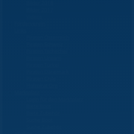
Bilder 2018
Bilder 2017
Videos
Förderverein
Links
Piraten Österreich
Piraten Schweiz
Piraten Tschechei
Piraten Ungarn
Piraten Türkei
Piraten Dänemark
Piraten Chile
Holzpirat Org
Marktplatz
Login für den Marktplatz
Biete Boot
Biete Zubehör
Suche Boot
Suche Zubehör
eSailing