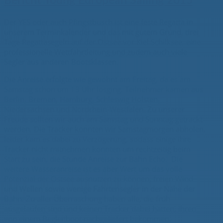
Bericht Young European Sailing 2015
Der YES oder auch Pfingstbusch ist eine feste Regatta in
unserem Terminkalender und das mit gutem Grund, drei
Tage Regattasegeln auf der Ostsee vor Kiel Schilksee, eine
professionelle Wettfahrtleitung und zudem auch viele
Segler aus anderen Bootsklassen.
Die Anreise erfolgte wie gewohnt am Freitag, da es am
Samstag schon um 13 Uhr losging. Teilnehmer kamen aus
Berlin, Bremen, Hamburg, Schleswig
Holsten,
Niedersachsen und Nordrhein-Westfalen.
Zu unserer
Freude sollten wir auch am Samstag und Sonntag getrackt
werden. Die Tracker konnten wir Samstagmorgen abholen,
leider kam es dabei zu Verzögerung, sodass einige ihre
Tracker nicht mitnehmen konnten um rechtzeitig beim
Start zu sein, die Stunde Anreise zur
Bahn Echo.
Die
weitere Wasseranreise ist es aber Wert um das volle
Potenzial der Ostsee ausnutzen zu können, freien Wind
und Wellen sowie wenige Fahrtensegler in der Nähe der
Bahn. Zu aller Überraschung haben alle, die früh
ausgelaufen sind und keinen Tracker dabei hatten, ihren
von einem Begleitboot nachgeliefert bekommen.