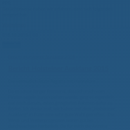
PPS:
Gerüchteweise haben wir erfahren, dass sich folgendes
ereignet hat:
Weiterlesen

18.10.2015
|

0
Aktuelles
Bericht Holsteiner Ausklang 2015
Bericht Holsteiner Ausklang 2015
Die vermutlich letzte Regatta mit Hannelore
Da es schon länger feststand, dass ich mich vom
Piraten segeln zurückziehen werde, ging es eigentlich
nur noch darum, einen geeigneten Rahmen dafür zu
finden. Ich denke mal, wir haben mit dem „Holsteiner
Ausklang“ in Eutin eine sehr gute Wahl getroffen. Die
Wind- und Wetterprognosen waren gut bis
durchwachsen herbstlich. Da für mich die Anreise