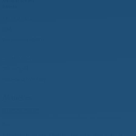
Meisterschaft
Revier
14.-19.07.2026
IDM
Werbelinsee (SVSF)
21.-26.07.2026
JEM + IDJoM
Güstrow (WVG1928)
Aktuelles
Aktuelles
Berichte
Internationale Deutsche Meisterschaft im SV Stahl-Finow
e.V.
Internationale Deutsche Meisterschaft