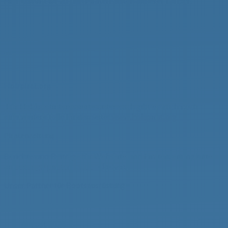
Hier kommt ihr zu den Piraten-Seiten anderer Länder:
Holzpirat.org
Für Holzbootinteressierte unter euch gibt es auch noch
eine weitere tolle Piratenseite:
www.holzpirat.org
Piratenzeitung
Berichte und Beiträge für Webseite und Piratenzeitung bitte
an
zeitung@piraten-kv.de
schicken.
Unser Partner für Bootsausrüstung
August 2026