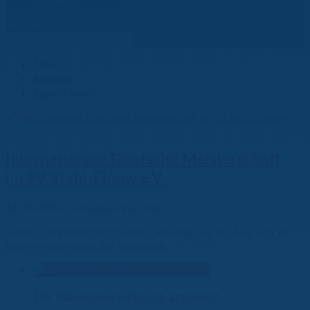
Seite wählen
Alles
Berichte
Jugend-News
Internationale Deutsche Meisterschaft
im SV Stahl-Finow e.V.
31.07.2026
|
Aktuelles
,
Berichte
|
0
In der 3. Wettfahrt am zweiten Segeltag flog ein Feld von 20
Booten teilweise in der Vollglitsch...
Die Klassenvereinigung gratuliert…