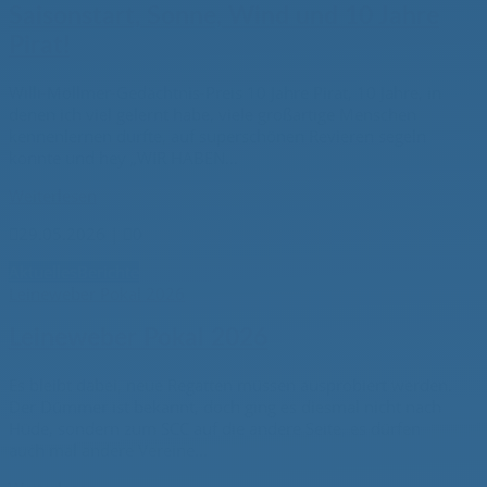
Saisonstart, Sonne, Wind und 10 Jahre
Pirat!
Willi-Möllmer-Gedächtnis-Preis 10 Jahre Pirat, 10 Jahre, in
denen ich viel gelernt habe, viele großartige Menschen
kennenlernen durfte, auf superschönen Revieren segeln
konnte und hey „WIR HABEN...
Weiterlesen

29.05.2026
|

0
Aktuelles
Berichte
Leineweber Pokal 2026
Leineweber Pokal 2026
Es bleibt dabei, neue Regatten müssen ausprobiert werden.
Der Dümmer ist bekannt, doch ging es diesmal nicht nach
Hüde, sondern zum SCC auf die andere Seite, es dürfen
auch mal andere Vereine...