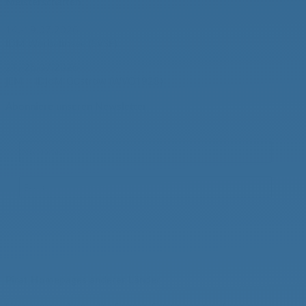
Meisterschaften
14.-19.07.2026
IDM Werbelinsee (SVSF)
21.-26.07.2026
JEM + IDJoM Güstrow (WVG1928)
Abonniere unseren Newsletter
Pirat Homepages anderer Länder