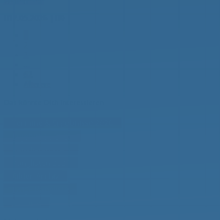
Weiterlesen

12.05.2026
|

0
1
2
3
…
62
Älterere
Das könnte Dich interessieren
Termine & Ergebnisse 2026
Ergebnisse 2025
Ranglisten 2025
Ranglisten 2024
Bilder-Archiv
Ewige Rangliste
KV Pirat