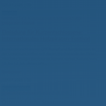

26.07.2026
|

0
Aktuelles
Einladung für Kurzentschlossene: Internationales
Holzpiraten-Festival
Einladung für Kurzentschlossene:
Internationales Holzpiraten-Festival
Es müssen nicht immer GFK-Rumpf und Rangliste sein. In
der Uckermark treffen sich dieses Wochenende die Oldies.
Also liebe Holzpiratenfreunde kommt vorbei! Kommt vom
10. bis 12. Juli, dieses Jahr...
Weiterlesen

07.07.2026
|

0
Aktuelles
Berichte
Österreichische Staatsmeisterschaft 2026
Österreichische Staatsmeisterschaft