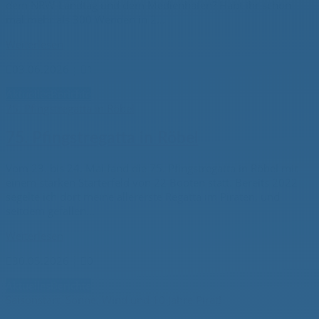
dem NRW-Landtag und dem Medienhafen? Habt ihr schon
mal mehr als 300 Wenden in 2...
Weiterlesen

03.06.2026
|

1
Aktuelles
Berichte
75. Pfingstregatta in Röbel
75. Pfingstregatta in Röbel
Vom 23. bis 24. Mai fand die 75. Pfingstregatta in Röbel mit
einem starken Starterfeld von 22 Booten statt. Bereits 2022
segelte ich dort meine allererste Regatta im Piraten, und
seitdem gefallen...
Weiterlesen

30.05.2026
|

0
Aktuelles
Berichte
Saisonstart, Sonne, Wind und 10 Jahre Pirat!