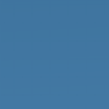
Allgemeine Geschäftsbedingungen
Kontakt
Piraten zeigen Flagge
gross (100 x 150 cm) – 20 €
klein (40 x 60 cm) – 10 €
Dreieckswimpel (40 x 25 cm) – 7,50 €
zum Bestellformular
Jahrbuch bestellen
Das Jahrbuch zu 75 Jahre Pirat könnt ihr hier bestellen
.
Deutsche Piraten-Klassenvereinigung e. V.
Auf dem Ast 14a
21224 Rosengarten/Nenndorf
Telefon: +49 (0)4108 416704
Telefax: + 49 (0)4108 416705