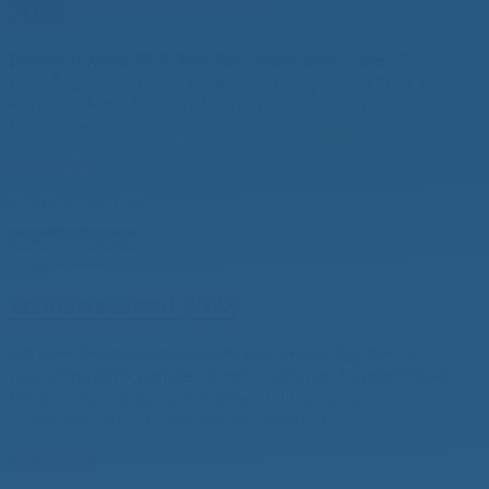
2026
Eigentlich wollte ich ja kein Pirat mehr segeln, aber als
mein Segelfreund Peter Anders mich fragte, weil Peter Bark
keine Zeit hatte, konnte ich nicht nein sagen. Susi
kümmerte sich um die...
Weiterlesen

03.07.2026
|

0
Aktuelles
Berichte
Schleiweekend 2026
Schleiweekend 2026
Mit dem Entschluss dieses Jahr mehr neue Regatten zu
besuchen würde und der Überzeugung durch viel positives
Feedback wurde das Schlei Weekend fest als Ziel
auserkoren. Nach kurzer Anfrage und noch...
Weiterlesen