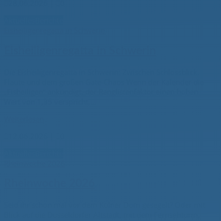

28.06.2026
|

0
Aktuelles
Berichte
Eisheiligenregatta in Schwerin
Eisheiligenregatta in Schwerin
Die Eisheiligenregatta in Schwerin: Zwischen Schlossblick,
Flaute und dem großen Gate-Chaos Wenn der Kalender die
„Eisheiligen“ ankündigt, der Ranglistenfaktor einen hohen
Wert von 1,35 verspricht,...
Weiterlesen

12.06.2026
|

0
Aktuelles
Berichte
Rheinwoche 2026
Rheinwoche 2026
Seid ihr schon mal vor dem Kölner Dom gesegelt? Oder mit
Blick auf die Düsseldorfer Altstadt, mit dem Fernsehturm,