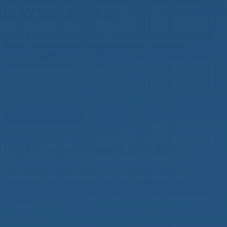
im SV Stahl-Finow e.V.
In der 3. Wettfahrt am zweiten Segeltag flog ein Feld von 20
Booten teilweise in der Vollglitsch an dem bis dahin
souverän segelnden und führenden Team von Martin und
Andreas vorbei. Mit...
Weiterlesen

31.07.2026
|

0
Aktuelles
Jugend-News
Die Klassenvereinigung gratuliert…
Die Klassenvereinigung gratuliert…
Die Deutsche Piraten Klassenvereinigung gratuliert... ...
Stefan und Nils Theuerkauf zur Titelverteidigung des
internationalen Deutschen Meisters 2026 am Werbellinsee.
Franz...
Weiterlesen