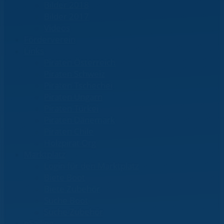
Bilder 2018
Bilder 2017
Videos
Förderverein
Links
Piraten Österreich
Piraten Schweiz
Piraten Tschechei
Piraten Ungarn
Piraten Türkei
Piraten Dänemark
Piraten Chile
Holzpirat Org
Marktplatz
Login für den Marktplatz
Biete Boot
Biete Zubehör
Suche Boot
Suche Zubehör
eSailing