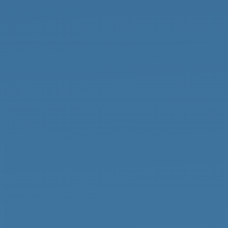
M
D
M
D
F
S
S
1
2
3
4
5
6
7
8
9
10
11
12
13
14
15
16
17
18
19
20
21
22
23
24
25
26
27
28
29
30
31
« Juli
Letzte News
Internationale Deutsche Meisterschaft im SV Stahl-Finow
e.V.
Juli 31, 2026
Die Klassenvereinigung gratuliert…
Juli 26, 2026
Einladung für Kurzentschlossene: Internationales
Holzpiraten-Festival
Juli 7, 2026
Gesetzl. Bestimmungen
Impressum
Datenschutzerklärung