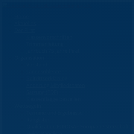
Home
Aktuelles
Der Pirat
Klassenvorschriften
Trimmanleitung
Jahrbuch 75 Jahre Pirat
Organisation
Vorstand
Landesobleute
Beitrittserklärung
Änderung Mitgliedsdaten
Satzung (PDF)
Klassenflagge bestellen
Wettsegeln
Termine und Ergebnisse
Ranglisten
Qualifikation EUROSAF Europameisterschaft
Ewige Rangliste