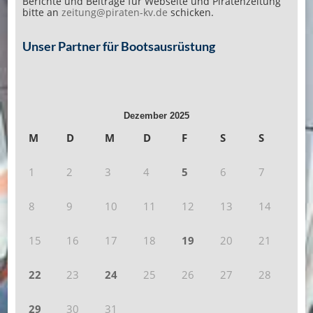
Berichte und Beiträge für Webseite und Piratenzeitung
bitte an
zeitung@piraten-kv.de
schicken.
Unser Partner für Bootsausrüstung
Dezember 2025
M
D
M
D
F
S
S
1
2
3
4
5
6
7
8
9
10
11
12
13
14
15
16
17
18
19
20
21
22
23
24
25
26
27
28
29
30
31