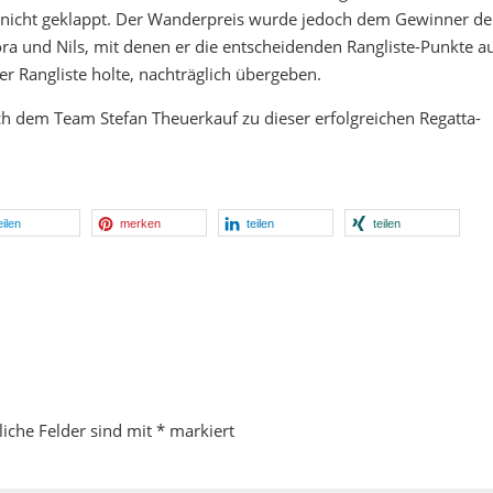
h nicht geklappt. Der Wanderpreis wurde jedoch dem Gewinner de
a und Nils, mit denen er die entscheidenden Rangliste-Punkte a
r Rangliste holte, nachträglich übergeben.
ch dem Team Stefan Theuerkauf zu dieser erfolgreichen Regatta-
eilen
merken
teilen
teilen
liche Felder sind mit
*
markiert