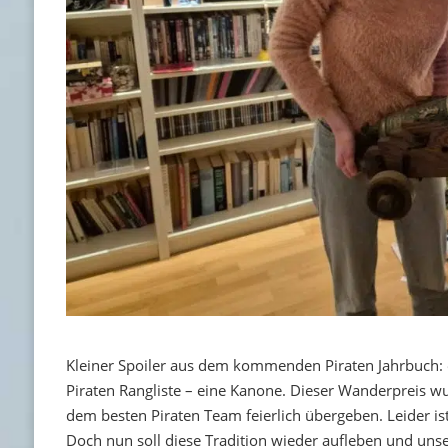
Kleiner Spoiler aus dem kommenden Piraten Jahrbuch: 
Piraten Rangliste – eine Kanone. Dieser Wanderpreis w
dem besten Piraten Team feierlich übergeben. Leider i
Doch nun soll diese Tradition wieder aufleben und unse