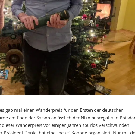
es gab mal einen Wanderpreis für den Ersten der deutschen
urde am Ende der Saison anlässlich der Nikolausregatta in Potsd
st dieser Wanderpreis vor einigen Jahren spurlos verschwunden.
r Präsident Daniel hat eine „neue“ Kanone organisiert. Nur mit de