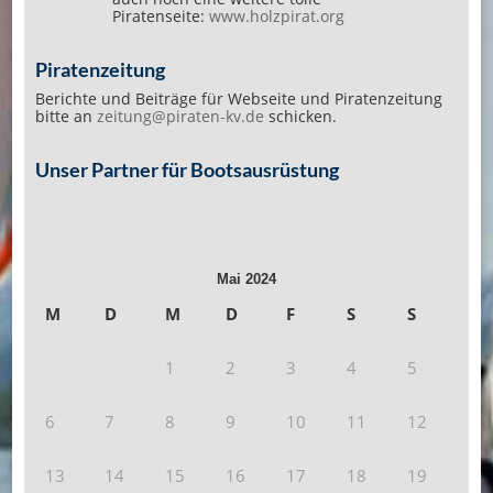
Piratenseite:
www.holzpirat.org
Piratenzeitung
Berichte und Beiträge für Webseite und Piratenzeitung
bitte an
zeitung@piraten-kv.de
schicken.
Unser Partner für Bootsausrüstung
Mai 2024
M
D
M
D
F
S
S
1
2
3
4
5
6
7
8
9
10
11
12
13
14
15
16
17
18
19