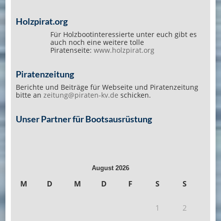
Holzpirat.org
Für Holzbootinteressierte unter euch gibt es
auch noch eine weitere tolle
Piratenseite:
www.holzpirat.org
Piratenzeitung
Berichte und Beiträge für Webseite und Piratenzeitung
bitte an
zeitung@piraten-kv.de
schicken.
Unser Partner für Bootsausrüstung
August 2026
M
D
M
D
F
S
S
1
2