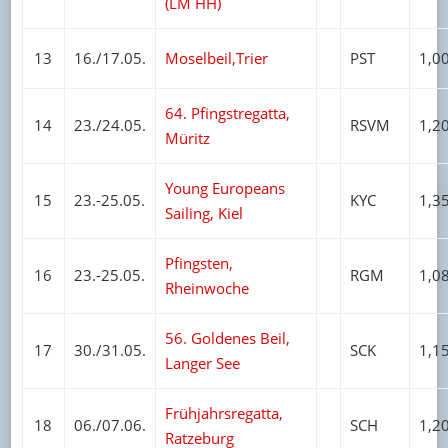
(LM HH)
13
16./17.05.
Moselbeil,Trier
PST
1,0
64. Pfingstregatta,
14
23./24.05.
RSVM
1,2
Müritz
Young Europeans
15
23.-25.05.
KYC
1,3
Sailing, Kiel
Pfingsten,
16
23.-25.05.
RGM
1,0
Rheinwoche
56. Goldenes Beil,
17
30./31.05.
SCK
1,1
Langer See
Frühjahrsregatta,
18
06./07.06.
SCH
1,2
Ratzeburg