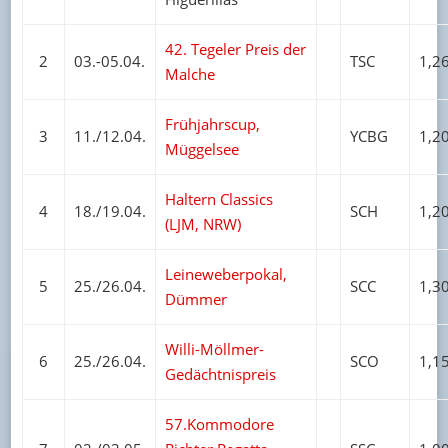
42. Tegeler Preis der
2
03.-05.04.
TSC
1,2
Malche
Frühjahrscup,
3
11./12.04.
YCBG
1,2
Müggelsee
Haltern Classics
4
18./19.04.
SCH
1,2
(LJM, NRW)
Leineweberpokal,
5
25./26.04.
SCC
1,3
Dümmer
Willi-Möllmer-
6
25./26.04.
SCO
1,1
Gedächtnispreis
57.Kommodore