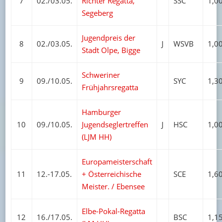
7
02./03.05.
Richter Regatta,
SSC
1,0
Segeberg
Jugendpreis der
8
02./03.05.
J
WSVB
1,0
Stadt Olpe, Bigge
Schweriner
9
09./10.05.
SYC
1,3
Frühjahrsregatta
Hamburger
10
09./10.05.
Jugendseglertreffen
J
HSC
1,0
(LJM HH)
Europameisterschaft
11
12.-17.05.
+ Österreichische
SCE
1,6
Meister. / Ebensee
Elbe-Pokal-Regatta
12
16./17.05.
BSC
1,1