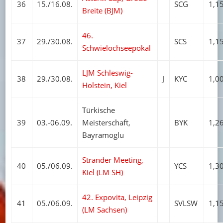
36
15./16.08.
SCG
1,1
Breite (BJM)
46.
37
29./30.08.
SCS
1,1
Schwielochseepokal
LJM Schleswig-
38
29./30.08.
J
KYC
1,0
Holstein, Kiel
Türkische
39
03.-06.09.
Meisterschaft,
BYK
1,2
Bayramoglu
Strander Meeting,
40
05./06.09.
YCS
1,3
Kiel (LM SH)
42. Expovita, Leipzig
41
05./06.09.
SVLSW
1,1
(LM Sachsen)