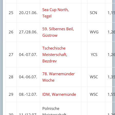
Sea Cup North,
25
20./21.06.
SCN
1,1
Tegel
59. Silbernes Beil,
26
27./28.06.
WVG
1,2
Güstrow
Tschechische
27
04.-07.07.
Meisterschaft,
YCS
1,2
Bezdrev
78. Warnemünder
28
04.-06.07.
WSC
1,3
Woche
29
08.-12.07.
IDM, Warnemünde
WSC
1,5
Polnische
30
11./12.07.
Meisterschaft,
1,2