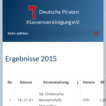
Deutsche Piraten
Klassenvereinigung e.V.
Seite wählen
Ergebnisse 2015
Nr.
Datum
Veranstaltung
J
Verein
RF
58. Chilenische
1
18.-21.01.
Meisterschaft,
CYH
1,2
Higuerillas