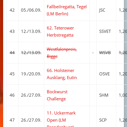
Fallbeilregatta, Tegel
42
05./06.09.
JSC
1,2
(LM Berlin)
62. Teterower
43
12./13.09.
SSVET
1,2
Herbstregatta
Westfalenpreis,
44
12./13.09.
WSVB
1,2
Bigge
66. Holsteiner
45
19./20.09.
OSVE
1,2
Ausklang, Eutin
Bockwurst
46
26./27.09.
SHM
1,0
Challenge
11. Uckermark
47
26./27.09.
Open (LM
SCP
1,2