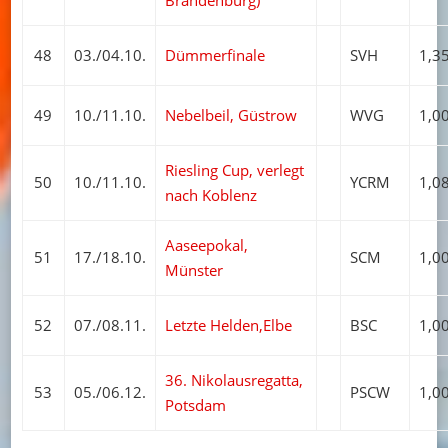
Brandenburg)
48
03./04.10.
Dümmerfinale
SVH
1,3
49
10./11.10.
Nebelbeil, Güstrow
WVG
1,0
Riesling Cup, verlegt
50
10./11.10.
YCRM
1,0
nach Koblenz
Aaseepokal,
51
17./18.10.
SCM
1,0
Münster
52
07./08.11.
Letzte Helden,Elbe
BSC
1,0
36. Nikolausregatta,
53
05./06.12.
PSCW
1,0
Potsdam