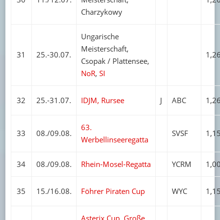
Charzykowy
Ungarische
Meisterschaft,
31
25.-30.07.
1,2
Csopak / Plattensee,
NoR
,
SI
32
25.-31.07.
IDJM, Rursee
J
ABC
1,2
63.
33
08./09.08.
SVSF
1,1
Werbellinseeregatta
34
08./09.08.
Rhein-Mosel-Regatta
YCRM
1,0
35
15./16.08.
Föhrer Piraten Cup
WYC
1,1
Asterix Cup, Große