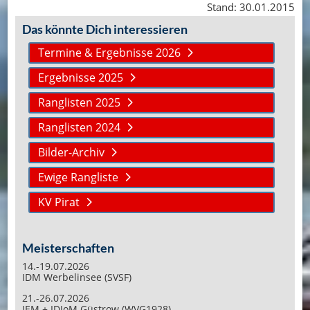
Stand: 30.01.2015
Das könnte Dich interessieren
Termine & Ergebnisse 2026
Ergebnisse 2025
Ranglisten 2025
Ranglisten 2024
Bilder-Archiv
Ewige Rangliste
KV Pirat
Meisterschaften
14.-19.07.2026
IDM Werbelinsee (SVSF)
21.-26.07.2026
JEM + IDJoM Güstrow (WVG1928)