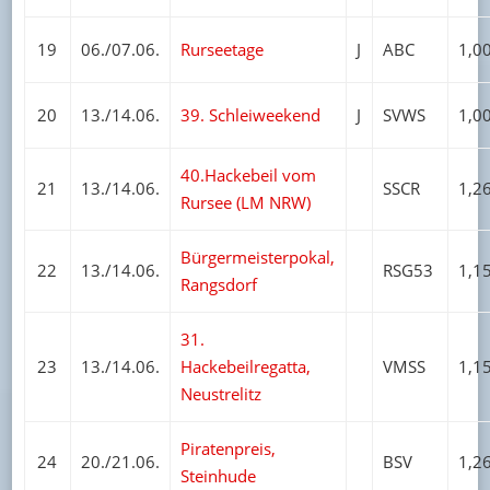
19
06./07.06.
Rurseetage
J
ABC
1,0
20
13./14.06.
39. Schleiweekend
J
SVWS
1,0
40.Hackebeil vom
21
13./14.06.
SSCR
1,2
Rursee (LM NRW)
Bürgermeisterpokal,
22
13./14.06.
RSG53
1,1
Rangsdorf
31.
23
13./14.06.
Hackebeilregatta,
VMSS
1,1
Neustrelitz
Piratenpreis,
24
20./21.06.
BSV
1,2
Steinhude