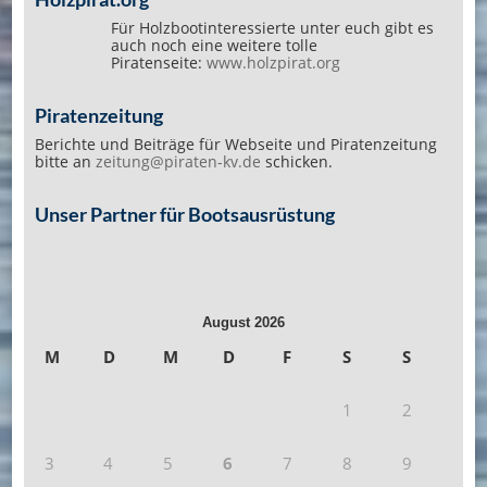
Für Holzbootinteressierte unter euch gibt es
auch noch eine weitere tolle
Piratenseite:
www.holzpirat.org
Piratenzeitung
Berichte und Beiträge für Webseite und Piratenzeitung
bitte an
zeitung@piraten-kv.de
schicken.
Unser Partner für Bootsausrüstung
August 2026
M
D
M
D
F
S
S
1
2
3
4
5
6
7
8
9