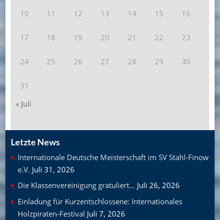
10
11
12
13
14
15
16
17
18
19
20
21
22
23
24
25
26
27
28
29
30
31
« Juli
Letzte News
Internationale Deutsche Meisterschaft im SV Stahl-Finow
e.V.
Juli 31, 2026
Die Klassenvereinigung gratuliert…
Juli 26, 2026
Einladung für Kurzentschlossene: Internationales
Holzpiraten-Festival
Juli 7, 2026