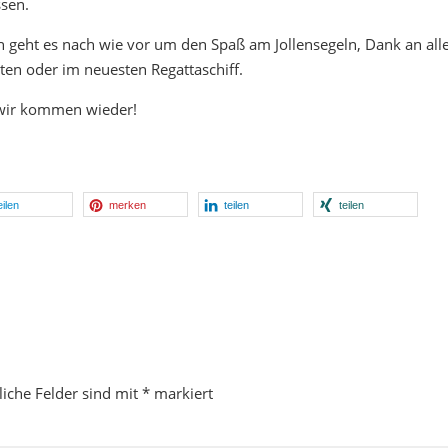
ssen.
och geht es nach wie vor um den Spaß am Jollensegeln, Dank an all
ten oder im neuesten Regattaschiff.
 wir kommen wieder!
eilen
merken
teilen
teilen
liche Felder sind mit
*
markiert