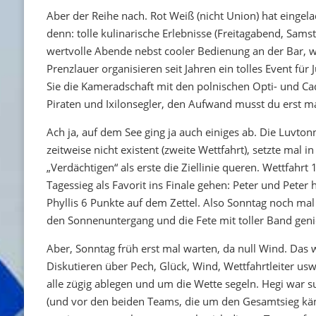
Aber der Reihe nach. Rot Weiß (nicht Union) hat eingel
denn: tolle kulinarische Erlebnisse (Freitagabend, Sams
wertvolle Abende nebst cooler Bedienung an der Bar, 
Prenzlauer organisieren seit Jahren ein tolles Event fü
Sie die Kameradschaft mit den polnischen Opti- und Cad
Piraten und Ixilonsegler, den Aufwand musst du erst ma
Ach ja, auf dem See ging ja auch einiges ab. Die Luvto
zeitweise nicht existent (zweite Wettfahrt), setzte mal 
„Verdächtigen“ als erste die Ziellinie queren. Wettfah
Tagessieg als Favorit ins Finale gehen: Peter und Pete
Phyllis 6 Punkte auf dem Zettel. Also Sonntag noch ma
den Sonnenuntergang und die Fete mit toller Band gen
Aber, Sonntag früh erst mal warten, da null Wind. Da
Diskutieren über Pech, Glück, Wind, Wettfahrtleiter usw
alle zügig ablegen und um die Wette segeln. Hegi war 
(und vor den beiden Teams, die um den Gesamtsieg kämp