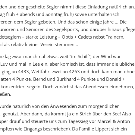
aden und der gescheite Segler nimmt diese Einladung natürlich an,
tag früh + abends und Sonntag früh) sowie unterhalterisch
werden dem Segler geboten. Und das schon einige Jahre … Die
r Junioren und Senioren des Segelsports, und darüber hinaus pfleg
etseglern – starke Leistung – Optis + Cadets nebst Trainern,
l als relativ kleiner Verein stemmen…
nne lag zwar manchmal etwas weit “im Schilf“, der Wind war
in Luv und mal in Lee ein, aber komisch ist, dass immer die übliche
rt 1 ging an 4433, Wettfahrt zwei an 4263 und doch kann man ohne
r hatten 4 Punkte, Bernd und Burkhard 4 Punkte und Donald +
l konzentriert segeln. Doch zunächst das Abendessen einnehmen,
ießen.
s wurde natürlich von den Anwesenden zum morgendlichen
. genutzt. Aber dann, da kommt ja ein Strich über den See! Also
super drauf und steuerte uns zum Tagessieg vor Marcel & Anton
ften wie Eingangs beschrieben). Da Familie Lippert sich ein