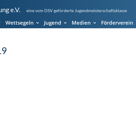
ng e.V.
eine vom DSV geförderte Jugendmeisterschaftsklasse
Wettsegeln
Jugend
Medien
Förderverein
19