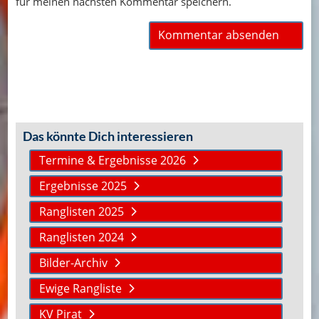
für meinen nächsten Kommentar speichern.
Das könnte Dich interessieren
Termine & Ergebnisse 2026
Ergebnisse 2025
Ranglisten 2025
Ranglisten 2024
Bilder-Archiv
Ewige Rangliste
KV Pirat