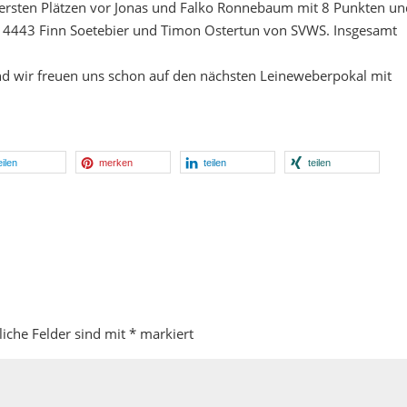
ersten Plätzen vor Jonas und Falko Ronnebaum mit 8 Punkten un
 4443 Finn Soetebier und Timon Ostertun von SVWS. Insgesamt
 wir freuen uns schon auf den nächsten Leineweberpokal mit
eilen
merken
teilen
teilen
liche Felder sind mit
*
markiert