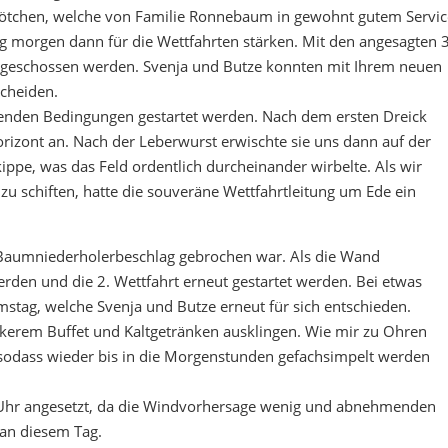
rötchen, welche von Familie Ronnebaum in gewohnt gutem Servic
ag morgen dann für die Wettfahrten stärken. Mit den angesagten 3
 angeschossen werden. Svenja und Butze konnten mit Ihrem neuen
scheiden.
ibenden Bedingungen gestartet werden. Nach dem ersten Dreick
rizont an. Nach der Leberwurst erwischte sie uns dann auf der
ppe, was das Feld ordentlich durcheinander wirbelte. Als wir
zu schiften, hatte die souveräne Wettfahrtleitung um Ede ein
r Baumniederholerbeschlag gebrochen war. Als die Wand
rden und die 2. Wettfahrt erneut gestartet werden. Bei etwas
stag, welche Svenja und Butze erneut für sich entschieden.
eckerem Buffet und Kaltgetränken ausklingen. Wie mir zu Ohren
, sodass wieder bis in die Morgenstunden gefachsimpelt werden
0 Uhr angesetzt, da die Windvorhersage wenig und abnehmenden
 an diesem Tag.