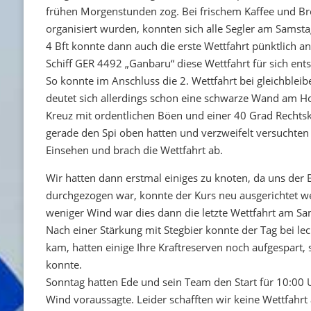
frühen Morgenstunden zog. Bei frischem Kaffee und B
organisiert wurden, konnten sich alle Segler am Samst
4 Bft konnte dann auch die erste Wettfahrt pünktlich
Schiff GER 4492 „Ganbaru“ diese Wettfahrt für sich ent
So konnte im Anschluss die 2. Wettfahrt bei gleichble
deutet sich allerdings schon eine schwarze Wand am Ho
Kreuz mit ordentlichen Böen und einer 40 Grad Rechtski
gerade den Spi oben hatten und verzweifelt versuchten 
Einsehen und brach die Wettfahrt ab.
Wir hatten dann erstmal einiges zu knoten, da uns de
durchgezogen war, konnte der Kurs neu ausgerichtet we
weniger Wind war dies dann die letzte Wettfahrt am Sam
Nach einer Stärkung mit Stegbier konnte der Tag bei l
kam, hatten einige Ihre Kraftreserven noch aufgespart
konnte.
Sonntag hatten Ede und sein Team den Start für 10:0
Wind voraussagte. Leider schafften wir keine Wettfahrt