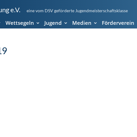
ng e.V.
eine vom DSV geförderte Jugendmeisterschaftsklasse
Wettsegeln
Jugend
Medien
Förderverein
19