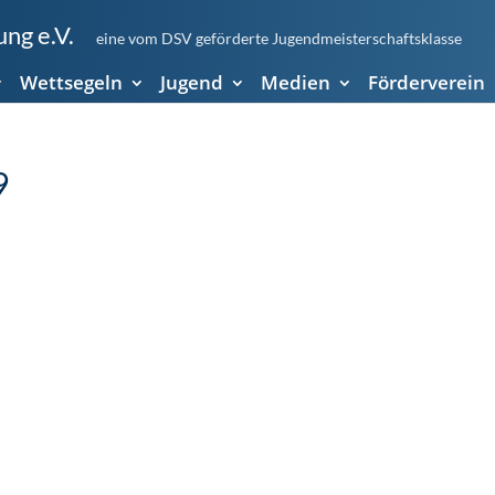
ng e.V.
eine vom DSV geförderte Jugendmeisterschaftsklasse
Wettsegeln
Jugend
Medien
Förderverein
9