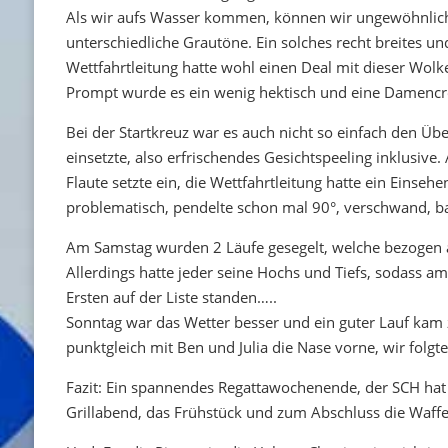
Als wir aufs Wasser kommen, können wir ungewöhnlich
unterschiedliche Grautöne. Ein solches recht breites un
Wettfahrtleitung hatte wohl einen Deal mit dieser Wolk
Prompt wurde es ein wenig hektisch und eine Damencrew
Bei der Startkreuz war es auch nicht so einfach den Üb
einsetzte, also erfrischendes Gesichtspeeling inklusive
Flaute setzte ein, die Wettfahrtleitung hatte ein Eins
problematisch, pendelte schon mal 90°, verschwand, ba
Am Samstag wurden 2 Läufe gesegelt, welche bezogen a
Allerdings hatte jeder seine Hochs und Tiefs, sodass
Ersten auf der Liste standen…..
Sonntag war das Wetter besser und ein guter Lauf kam
punktgleich mit Ben und Julia die Nase vorne, wir folg
Fazit: Ein spannendes Regattawochenende, der SCH hat
Grillabend, das Frühstück und zum Abschluss die Waffe