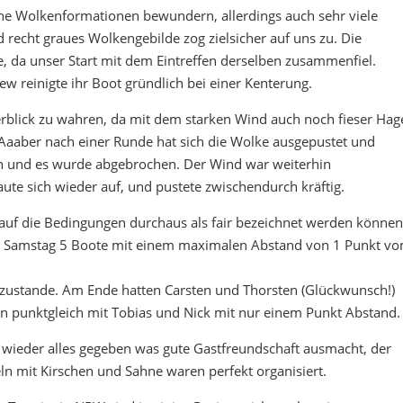
e Wolkenformationen bewundern, allerdings auch sehr viele
d recht graues Wolkengebilde zog zielsicher auf uns zu. Die
e, da unser Start mit dem Eintreffen derselben zusammenfiel.
 reinigte ihr Boot gründlich bei einer Kenterung.
erblick zu wahren, da mit dem starken Wind auch noch fieser Hag
. Aaaber nach einer Runde hat sich die Wolke ausgepustet und
ehen und es wurde abgebrochen. Der Wind war weiterhin
ute sich wieder auf, und pustete zwischendurch kräftig.
uf die Bedingungen durchaus als fair bezeichnet werden können
 am Samstag 5 Boote mit einem maximalen Abstand von 1 Punkt v
 zustande. Am Ende hatten Carsten und Thorsten (Glückwunsch!)
ten punktgleich mit Tobias und Nick mit nur einem Punkt Abstand.
 wieder alles gegeben was gute Gastfreundschaft ausmacht, der
ln mit Kirschen und Sahne waren perfekt organisiert.