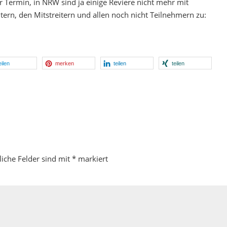
ger Termin, in NRW sind ja einige Reviere nicht mehr mit
tern, den Mitstreitern und allen noch nicht Teilnehmern zu:
eilen
merken
teilen
teilen
liche Felder sind mit
*
markiert