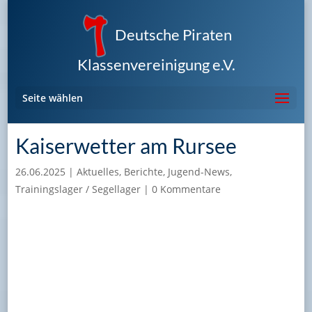
Deutsche Piraten
Klassenvereinigung e.V.
Seite wählen
Kaiserwetter am Rursee
26.06.2025
|
Aktuelles
,
Berichte
,
Jugend-News
,
Trainingslager / Segellager
|
0 Kommentare