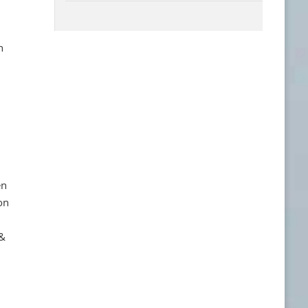
h
en
on
 &