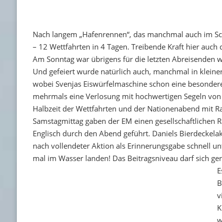
Nach langem „Hafenrennen“, das manchmal auch im Schle
– 12 Wettfahrten in 4 Tagen. Treibende Kraft hier auch d
Am Sonntag war übrigens für die letzten Abreisenden w
Und gefeiert wurde natürlich auch, manchmal in klein
wobei Svenjas Eiswürfelmaschine schon eine besondere
mehrmals eine Verlosung mit hochwertigen Segeln von 
Halbzeit der Wettfahrten und der Nationenabend mit Rac
Samstagmittag gaben der EM einen gesellschaftlichen 
Englisch durch den Abend geführt. Daniels Bierdeckelak
nach vollendeter Aktion als Erinnerungsgabe schnell u
mal im Wasser landen! Das Beitragsniveau darf sich ge
E
B
v
K
w