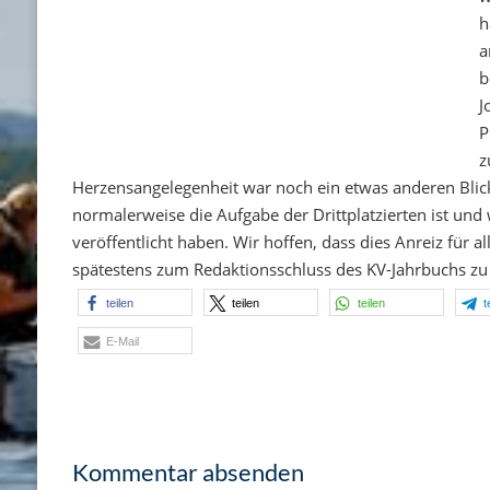
h
a
b
J
P
z
Herzensangelegenheit war noch ein etwas anderen Blick
normalerweise die Aufgabe der Drittplatzierten ist und 
veröffentlicht haben. Wir hoffen, dass dies Anreiz für al
spätestens zum Redaktionsschluss des KV-Jahrbuchs zu
teilen
teilen
teilen
t
E-Mail
Kommentar absenden