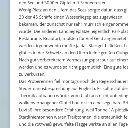
den See und 3000er Gipfel mit Schneeresten.
Wenig Platz an den Ufern des Sees sorgte dafür, dass gl
20 der 45 Schiffe einen Wasserliegeplatz zugewiesen
bekamen, der zunächst nur sehr mürrisch eingenomm
wurde. Die anderen Landliegeplätze, eigentlich Parkplä
Restaurants Beaufort, mußten für viel Geld angemietet
werden, irgendwohin mußte ja das Startgeld fließen. L
gibt es in der Schweiz an den Ufern keine großen Clubg
Nach gut vorbereitetem Vermessungsparcour auf einem
werden und es wurde so richtig gemütlich. Eine gute Id
zu verkürzen.
Das Proberennen fiel montags noch den Regenschauern
Steuermannsbesprechung auf Englisch: Es sollte auf de
Thermik aufbauen würde, vom Club aus nicht unbedingt 
wolkenverhangener Gipfel baute sich eine segelbare Br
Luvfaß ihre besondere Erfahrung, weil Tonne 1A plötzli
Startlinientonnen waren Treibtonnen, die erstaunlich fe
und die rot/weiß gewürfelte Flagge wirkte an allen Ta