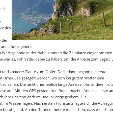
eich
en
tze des
eider
rundstücke generell.
 Werftgelände in der Nähe konnten die Zeltplätze eingenommen
ee war es, Fahrräder dabei zu haben, um die Anreise zum Segelcl
 und späterer Flaute zum Opfer. Doch dann begann die erste
m Urner See gesegelt werden, wo sich bei gutem Wetter eine
zu sehen. Die nicht unerheblich lange Anreise lohnte, denn trot
iese auf. Mit den GPS gesteuerten Bojen machte Anne als erste a
ch ihre Position änderte und ihr entgegenkam. Die
st im Wasser lagen. Nach ersten Frühstarts legte sich die Aufregu
gen beruhigend. An den Tonnen merkte man schon, dass es sich u