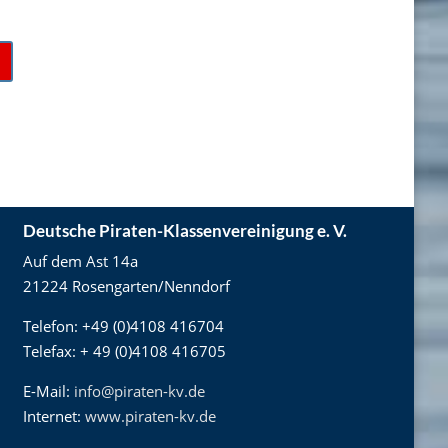
Deutsche Piraten-Klassenvereinigung e. V.
Auf dem Ast 14a
21224 Rosengarten/Nenndorf
Telefon: +49 (0)4108 416704
Telefax: + 49 (0)4108 416705
E-Mail:
info@piraten-kv.de
Internet:
www.piraten-kv.de