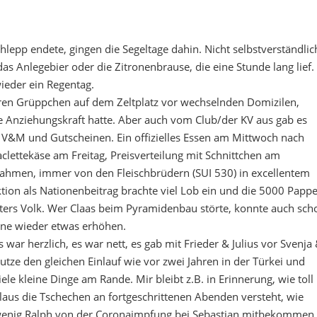
pp endete, gingen die Segeltage dahin. Nicht selbstverständlic
as Anlegebier oder die Zitronenbrause, die eine Stunde lang lief.
ieder ein Regentag.
eren Grüppchen auf dem Zeltplatz vor wechselnden Domizilen,
 Anziehungskraft hatte. Aber auch vom Club/der KV aus gab es
V&M und Gutscheinen. Ein offizielles Essen am Mittwoch nach
lettekäse am Freitag, Preisverteilung mit Schnittchen am
Rahmen, immer von den Fleischbrüdern (SUI 530) in excellentem
tion als Nationenbeitrag brachte viel Lob ein und die 5000 Papp
nters Volk. Wer Claas beim Pyramidenbau störte, konnte auch sch
rne wieder etwas erhöhen.
s war herzlich, es war nett, es gab mit Frieder & Julius vor Svenja
utze den gleichen Einlauf wie vor zwei Jahren in der Türkei und
iele kleine Dinge am Rande. Mir bleibt z.B. in Erinnerung, wie toll
laus die Tschechen an fortgeschrittenen Abenden versteht, wie
enig Ralph von der Coronaimpfung bei Sebastian mitbekommen