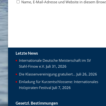
Name, E-Mail-Adresse und Website in diesem Brow
Letzte News
Internationale Deutsche Meisterschaft im SV
Stahl-Finow e.V.
Juli 31, 2026
Die Klassenvereinigung gratuliert…
Juli 26, 2026
Einladung für Kurzentschlossene: Internationales
Holzpiraten-Festival
Juli 7, 2026
Gesetzl. Bestimmungen