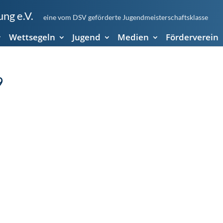
ng e.V.
eine vom DSV geförderte Jugendmeisterschaftsklasse
Wettsegeln
Jugend
Medien
Förderverein
9