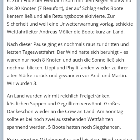
6. Zum Ende der Wettfahrt kam mit dem Regen Starkwind
bis 30 Knoten (7 Beaufort), der auf Schlag sechs Boote
kentern ließ und alle Rettungsboote aktivierte. Zur
Sicherheit und weil eine Unwetterwarnung vorlag, schickte
Wettfahrtleiter Andreas Möller die Boote kurz an Land.
Nach dieser Pause ging es nochmals raus zur dritten und
letzten Tageswettfahrt. Der Wind hatte sich beruhigt – es
waren nur noch 8 Knoten und auch die Sonne ließ sich
nochmal blicken. Lippi und Phylli fanden wieder zu ihrer
alten Stärke zurück und gewannen vor Andi und Martin.
Wir wurden 3.
An Land wurden wir mit reichlich Freigetränken,
köstlichen Suppen und Gegrilltem verwöhnt. Großes
Dankeschön wieder an die Crew an Land! Am Sonntag
sollte es bei noch zwei ausstehenden Wettfahrten
spannend werden. 5 Boote hatten noch Siegchancen.
Bei schönstem Oktoberwetter und leichtem Wind konnten