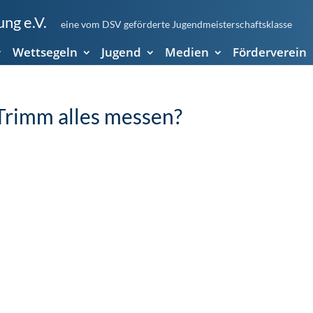
ng e.V.
eine vom DSV geförderte Jugendmeisterschaftsklasse
Wettsegeln
Jugend
Medien
Förderverein
Trimm alles messen?