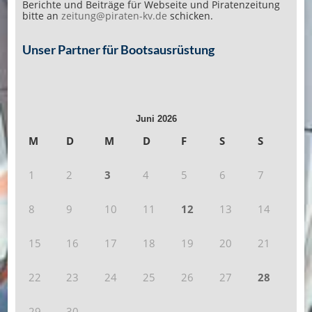
Berichte und Beiträge für Webseite und Piratenzeitung
bitte an
zeitung@piraten-kv.de
schicken.
Unser Partner für Bootsausrüstung
Juni 2026
M
D
M
D
F
S
S
1
2
3
4
5
6
7
8
9
10
11
12
13
14
15
16
17
18
19
20
21
22
23
24
25
26
27
28
29
30