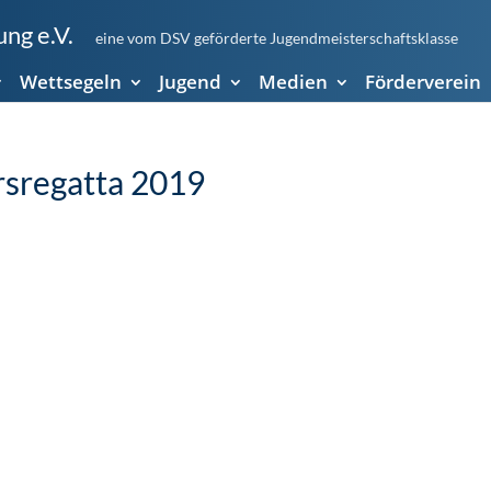
ng e.V.
eine vom DSV geförderte Jugendmeisterschaftsklasse
Wettsegeln
Jugend
Medien
Förderverein
rsregatta 2019