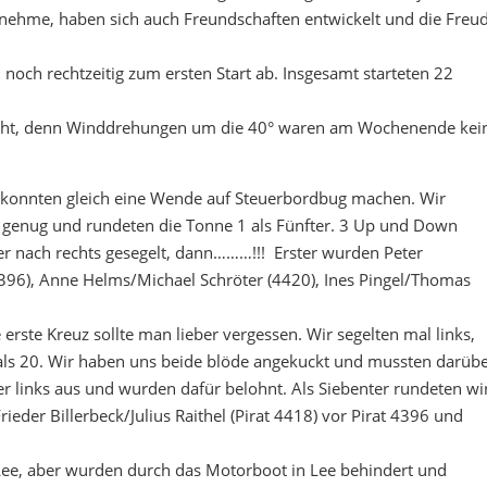
lnehme, haben sich auch Freundschaften entwickelt und die Freu
noch rechtzeitig zum ersten Start ab. Insgesamt starteten 22
 leicht, denn Winddrehungen um die 40° waren am Wochenende kei
nd konnten gleich eine Wende auf Steuerbordbug machen. Wir
t genug und rundeten die Tonne 1 als Fünfter. 3 Up und Down
ter nach rechts gesegelt, dann………!!! Erster wurden Peter
396), Anne Helms/Michael Schröter (4420), Ines Pingel/Thomas
e erste Kreuz sollte man lieber vergessen. Wir segelten mal links,
 als 20. Wir haben uns beide blöde angekuckt und mussten darüb
r links aus und wurden dafür belohnt. Als Siebenter rundeten wi
ieder Billerbeck/Julius Raithel (Pirat 4418) vor Pirat 4396 und
in Lee, aber wurden durch das Motorboot in Lee behindert und