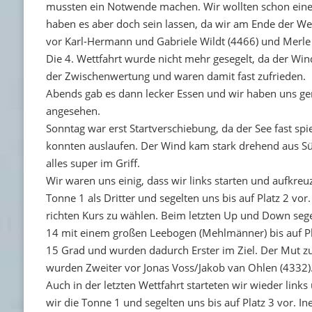
mussten ein Notwende machen. Wir wollten schon einen
haben es aber doch sein lassen, da wir am Ende der Wett
vor Karl-Hermann und Gabriele Wildt (4466) und Merle
Die 4. Wettfahrt wurde nicht mehr gesegelt, da der Wind
der Zwischenwertung und waren damit fast zufrieden.
Abends gab es dann lecker Essen und wir haben uns ge
angesehen.
Sonntag war erst Startverschiebung, da der See fast spi
konnten auslaufen. Der Wind kam stark drehend aus Südo
alles super im Griff.
Wir waren uns einig, dass wir links starten und aufkre
Tonne 1 als Dritter und segelten uns bis auf Platz 2 vo
richten Kurs zu wählen. Beim letzten Up und Down segel
14 mit einem großen Leebogen (Mehlmänner) bis auf Pl
15 Grad und wurden dadurch Erster im Ziel. Der Mut zum
wurden Zweiter vor Jonas Voss/Jakob van Ohlen (4332)
Auch in der letzten Wettfahrt starteten wir wieder links
wir die Tonne 1 und segelten uns bis auf Platz 3 vor. In