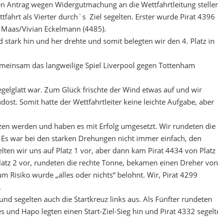
 Antrag wegen Widergutmachung an die Wettfahrtleitung stellen
fahrt als Vierter durch`s Ziel segelten. Erster wurde Pirat 4396
 Maas/Vivian Eckelmann (4485).
 stark hin und her drehte und somit belegten wir den 4. Platz in
meinsam das langweilige Spiel Liverpool gegen Tottenham
egelglatt war. Zum Glück frischte der Wind etwas auf und wir
st. Somit hatte der Wettfahrtleiter keine leichte Aufgabe, aber
uzen werden und haben es mit Erfolg umgesetzt. Wir rundeten die
r. Es war bei den starken Drehungen nicht immer einfach, den
ten wir uns auf Platz 1 vor, aber dann kam Pirat 4434 von Platz
atz 2 vor, rundeten die rechte Tonne, bekamen einen Dreher von
 Risiko wurde „alles oder nichts“ belohnt. Wir, Pirat 4299
.
 und segelten auch die Startkreuz links aus. Als Fünfter rundeten
es und Hapo legten einen Start-Ziel-Sieg hin und Pirat 4332 segelt