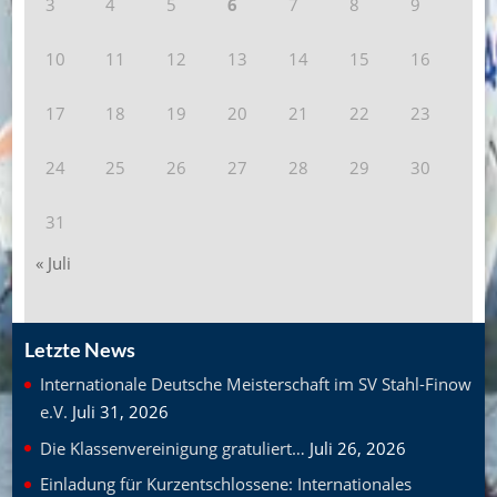
3
4
5
6
7
8
9
10
11
12
13
14
15
16
17
18
19
20
21
22
23
24
25
26
27
28
29
30
31
« Juli
Letzte News
Internationale Deutsche Meisterschaft im SV Stahl-Finow
e.V.
Juli 31, 2026
Die Klassenvereinigung gratuliert…
Juli 26, 2026
Einladung für Kurzentschlossene: Internationales