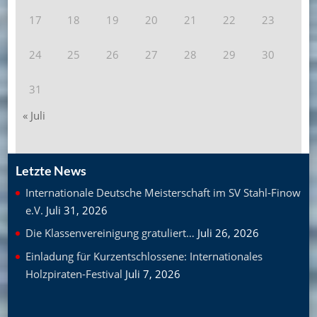
17
18
19
20
21
22
23
24
25
26
27
28
29
30
31
« Juli
Letzte News
Internationale Deutsche Meisterschaft im SV Stahl-Finow
e.V.
Juli 31, 2026
Die Klassenvereinigung gratuliert…
Juli 26, 2026
Einladung für Kurzentschlossene: Internationales
Holzpiraten-Festival
Juli 7, 2026