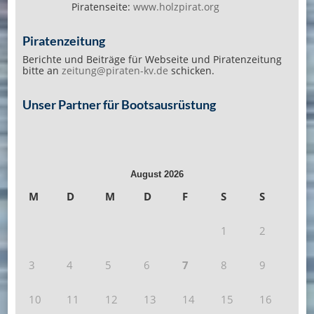
Piratenseite:
www.holzpirat.org
Piratenzeitung
Berichte und Beiträge für Webseite und Piratenzeitung
bitte an
zeitung@piraten-kv.de
schicken.
Unser Partner für Bootsausrüstung
August 2026
M
D
M
D
F
S
S
1
2
3
4
5
6
7
8
9
10
11
12
13
14
15
16