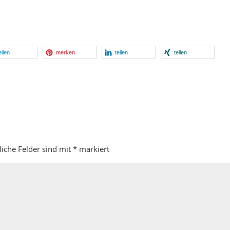
eilen
merken
teilen
teilen
liche Felder sind mit
*
markiert