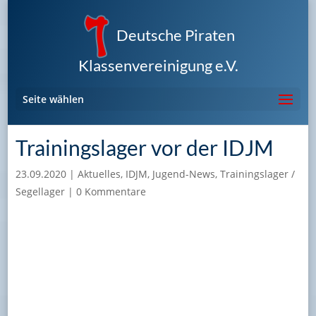
Deutsche Piraten
Klassenvereinigung e.V.
Seite wählen
Trainingslager vor der IDJM
23.09.2020
|
Aktuelles
,
IDJM
,
Jugend-News
,
Trainingslager /
Segellager
|
0 Kommentare