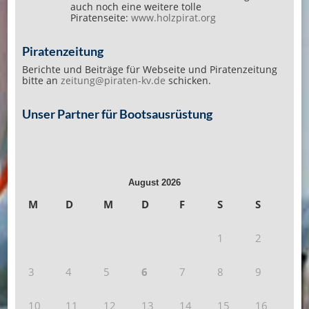
auch noch eine weitere tolle
Piratenseite:
www.holzpirat.org
Piratenzeitung
Berichte und Beiträge für Webseite und Piratenzeitung
bitte an
zeitung@piraten-kv.de
schicken.
Unser Partner für Bootsausrüstung
August 2026
M
D
M
D
F
S
S
1
2
3
4
5
6
7
8
9
10
11
12
13
14
15
16