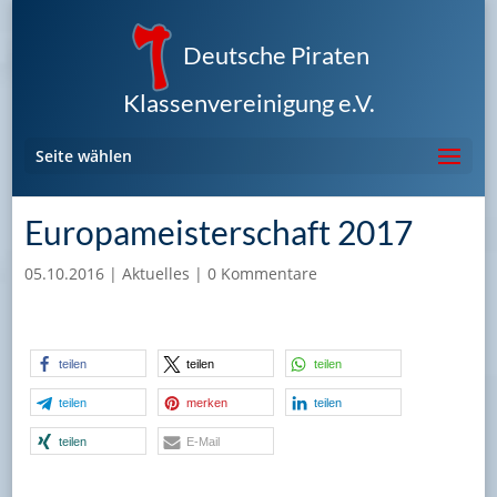
Deutsche Piraten
Klassenvereinigung e.V.
Seite wählen
Europameisterschaft 2017
05.10.2016
|
Aktuelles
|
0 Kommentare
teilen
teilen
teilen
teilen
merken
teilen
teilen
E-Mail