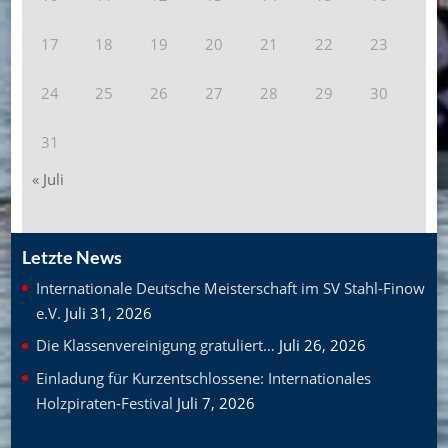
17
18
19
20
21
22
23
24
25
26
27
28
29
30
31
« Juli
Letzte News
Internationale Deutsche Meisterschaft im SV Stahl-Finow
e.V.
Juli 31, 2026
Die Klassenvereinigung gratuliert…
Juli 26, 2026
Einladung für Kurzentschlossene: Internationales
Holzpiraten-Festival
Juli 7, 2026