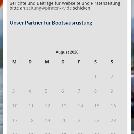
Berichte und Beiträge für Webseite und Piratenzeitung
bitte an
zeitung@piraten-kv.de
schicken.
Unser Partner für Bootsausrüstung
August 2026
M
D
M
D
F
S
S
1
2
3
4
5
6
7
8
9
10
11
12
13
14
15
16
17
18
19
20
21
22
23