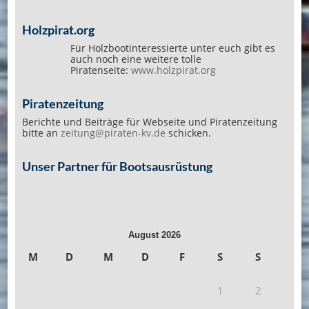
Holzpirat.org
Für Holzbootinteressierte unter euch gibt es
auch noch eine weitere tolle
Piratenseite:
www.holzpirat.org
Piratenzeitung
Berichte und Beiträge für Webseite und Piratenzeitung
bitte an
zeitung@piraten-kv.de
schicken.
Unser Partner für Bootsausrüstung
August 2026
M
D
M
D
F
S
S
1
2