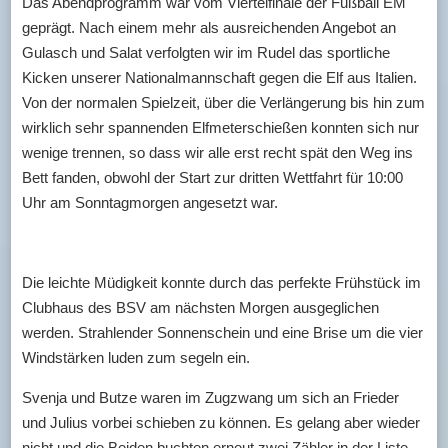
Das Abendprogramm war vom Viertelfinale der Fußball EM
geprägt. Nach einem mehr als ausreichenden Angebot an
Gulasch und Salat verfolgten wir im Rudel das sportliche
Kicken unserer Nationalmannschaft gegen die Elf aus Italien.
Von der normalen Spielzeit, über die Verlängerung bis hin zum
wirklich sehr spannenden Elfmeterschießen konnten sich nur
wenige trennen, so dass wir alle erst recht spät den Weg ins
Bett fanden, obwohl der Start zur dritten Wettfahrt für 10:00
Uhr am Sonntagmorgen angesetzt war.
Die leichte Müdigkeit konnte durch das perfekte Frühstück im
Clubhaus des BSV am nächsten Morgen ausgeglichen
werden. Strahlender Sonnenschein und eine Brise um die vier
Windstärken luden zum segeln ein.
Svenja und Butze waren im Zugzwang um sich an Frieder
und Julius vorbei schieben zu können. Es gelang aber wieder
nicht und die Beiden buchten erneut zwei Zähler in der Liste