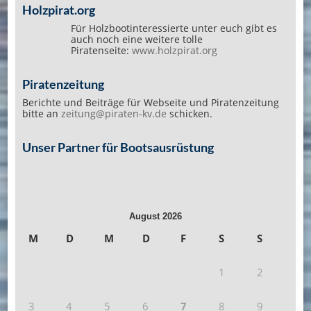
Holzpirat.org
Für Holzbootinteressierte unter euch gibt es
auch noch eine weitere tolle
Piratenseite:
www.holzpirat.org
Piratenzeitung
Berichte und Beiträge für Webseite und Piratenzeitung
bitte an
zeitung@piraten-kv.de
schicken.
Unser Partner für Bootsausrüstung
August 2026
M
D
M
D
F
S
S
1
2
3
4
5
6
7
8
9