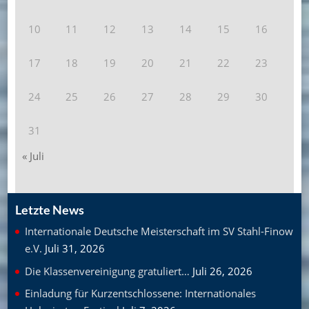
10
11
12
13
14
15
16
17
18
19
20
21
22
23
24
25
26
27
28
29
30
31
« Juli
Letzte News
Internationale Deutsche Meisterschaft im SV Stahl-Finow
e.V.
Juli 31, 2026
Die Klassenvereinigung gratuliert…
Juli 26, 2026
Einladung für Kurzentschlossene: Internationales