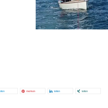
eilen
merken
teilen
teilen