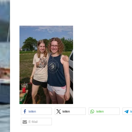
teilen
teilen
teilen
t
E-Mail