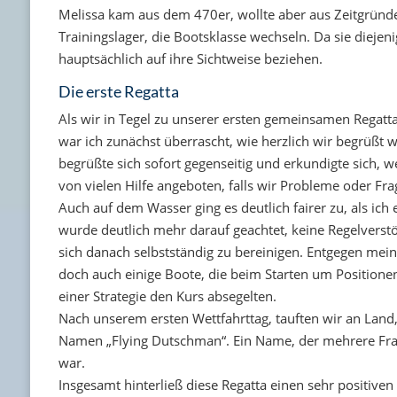
Melissa kam aus dem 470er, wollte aber aus Zeitgründe
Trainingslager, die Bootsklasse wechseln. Da sie diejen
hauptsächlich auf ihre Sichtweise beziehen.
Die erste Regatta
Als wir in Tegel zu unserer ersten gemeinsamen Regatta
war ich zunächst überrascht, wie herzlich wir begrüßt w
begrüßte sich sofort gegenseitig und erkundigte sich, w
von vielen Hilfe angeboten, falls wir Probleme oder Fra
Auch auf dem Wasser ging es deutlich fairer zu, als ich
wurde deutlich mehr darauf geachtet, keine Regelvers
sich danach selbstständig zu bereinigen. Entgegen mein
doch auch einige Boote, die beim Starten um Position
einer Strategie den Kurs absegelten.
Nach unserem ersten Wettfahrttag, tauften wir an Lan
Namen „Flying Dutschman“. Ein Name, der mehrere Frag
war.
Insgesamt hinterließ diese Regatta einen sehr positive