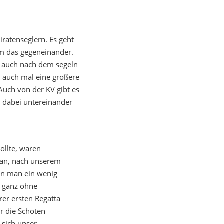
iratenseglern. Es geht
um das gegeneinander.
h auch nach dem segeln
e auch mal eine größere
Auch von der KV gibt es
h dabei untereinander
ollte, waren
man, nach unserem
rn man ein wenig
t ganz ohne
rer ersten Regatta
r die Schoten
sich unser