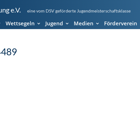
ng e.V.
eine vom DSV geförderte Jugendmeisterschaftsklasse
Wettsegeln
Jugend
Medien
Förderverein
4489