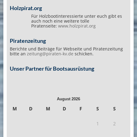
Holzpirat.org
Für Holzbootinteressierte unter euch gibt es
auch noch eine weitere tolle
Piratenseite:
www.holzpirat.org
Piratenzeitung
Berichte und Beiträge für Webseite und Piratenzeitung
bitte an
zeitung@piraten-kv.de
schicken.
Unser Partner für Bootsausrüstung
August 2026
M
D
M
D
F
S
S
1
2