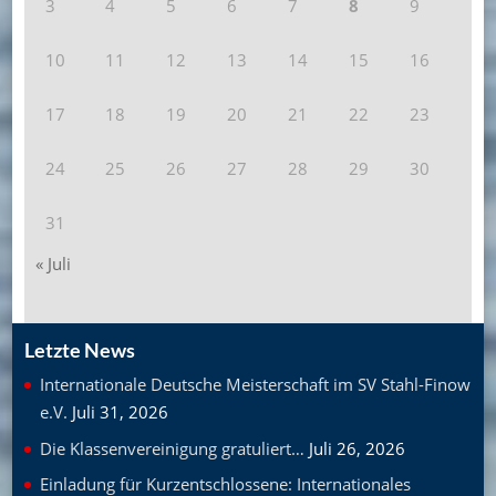
3
4
5
6
7
8
9
10
11
12
13
14
15
16
17
18
19
20
21
22
23
24
25
26
27
28
29
30
31
« Juli
Letzte News
Internationale Deutsche Meisterschaft im SV Stahl-Finow
e.V.
Juli 31, 2026
Die Klassenvereinigung gratuliert…
Juli 26, 2026
Einladung für Kurzentschlossene: Internationales