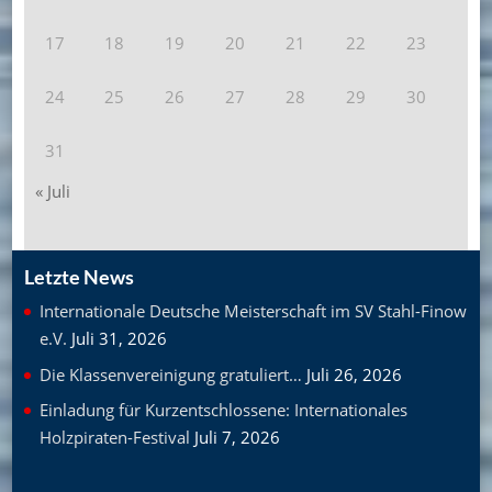
17
18
19
20
21
22
23
24
25
26
27
28
29
30
31
« Juli
Letzte News
Internationale Deutsche Meisterschaft im SV Stahl-Finow
e.V.
Juli 31, 2026
Die Klassenvereinigung gratuliert…
Juli 26, 2026
Einladung für Kurzentschlossene: Internationales
Holzpiraten-Festival
Juli 7, 2026