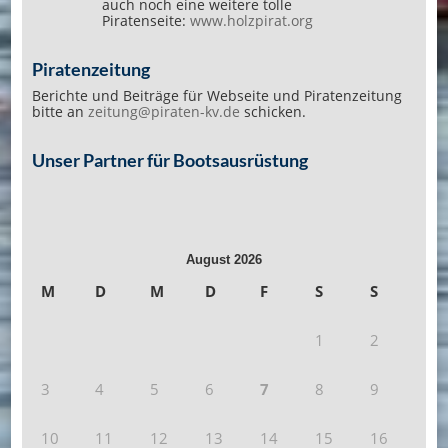
auch noch eine weitere tolle
Piratenseite:
www.holzpirat.org
Piratenzeitung
Berichte und Beiträge für Webseite und Piratenzeitung
bitte an
zeitung@piraten-kv.de
schicken.
Unser Partner für Bootsausrüstung
August 2026
M
D
M
D
F
S
S
1
2
3
4
5
6
7
8
9
10
11
12
13
14
15
16