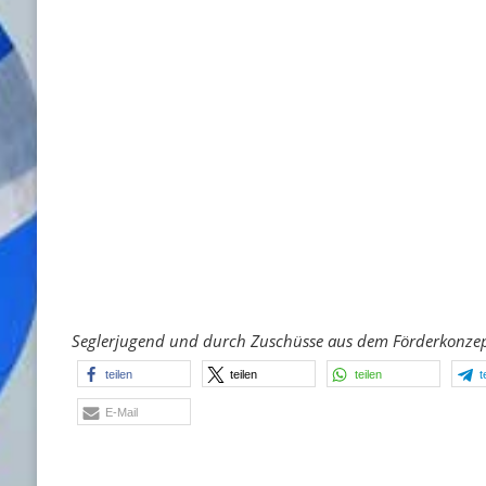
Seglerjugend und durch Zuschüsse aus dem Förderkonzep
teilen
teilen
teilen
t
E-Mail