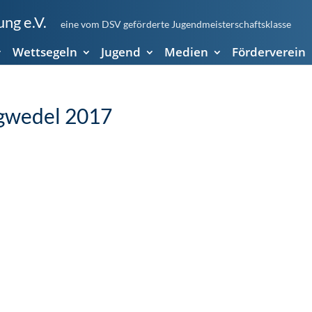
ng e.V.
eine vom DSV geförderte Jugendmeisterschaftsklasse
Wettsegeln
Jugend
Medien
Förderverein
rgwedel 2017