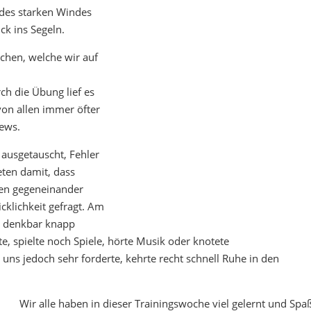
 des starken Windes
k ins Segeln.
hen, welche wir auf
h die Übung lief es
von allen immer öfter
rews.
ausgetauscht, Fehler
ten damit, dass
fen gegeneinander
cklichkeit gefragt. Am
el denkbar knapp
e, spielte noch Spiele, hörte Musik oder knotete
ns jedoch sehr forderte, kehrte recht schnell Ruhe in den
Wir alle haben in dieser Trainingswoche viel gelernt und Spa