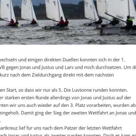
chseln und einigen direkten Duellen konnten sich in der 1.
SVB gegen Jonas und Justus und Lars und mich durchsetzen. Um d
 kurz nach dem Zieldurchgang direkt mit dem nächsten
en Start, so dass wir nur als 5. Die Luvtonne runden konnten.
r starken ersten Runde allerdings von Jonas und Justus auf der
en wir uns auch wieder auf den 3. Platz vorarbeiten, wurden ab
ingeholt. Damit ging der Sieg der zweiten Wettfahrt an Jonas un
.
artkreuz lief für uns nach dem Patzer der letzten Wettfahrt
nach Jonas und Justus als zweiter runden konnten. Doch es kam a