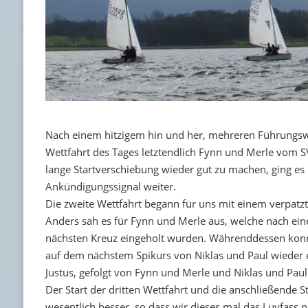
Nach einem hitzigem hin und her, mehreren Führungswe
Wettfahrt des Tages letztendlich Fynn und Merle vom 
lange Startverschiebung wieder gut zu machen, ging es
Ankündigungssignal weiter.
Die zweite Wettfahrt begann für uns mit einem verpatzt
Anders sah es für Fynn und Merle aus, welche nach eine
nächsten Kreuz eingeholt wurden. Währenddessen konnt
auf dem nächstem Spikurs von Niklas und Paul wieder e
Justus, gefolgt von Fynn und Merle und Niklas und Paul
Der Start der dritten Wettfahrt und die anschließende St
wesentlich besser, so dass wir dieses mal das Luvfass 