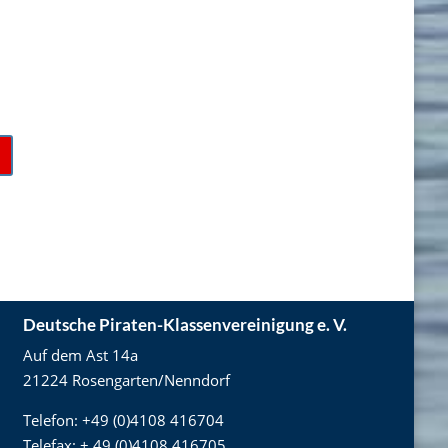
Deutsche Piraten-Klassenvereinigung e. V.
Auf dem Ast 14a
21224 Rosengarten/Nenndorf
Telefon: +49 (0)4108 416704
Telefax: + 49 (0)4108 416705