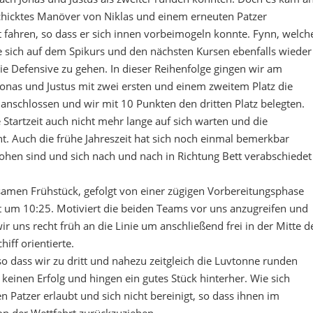
icktes Manöver von Niklas und einem erneuten Patzer
t fahren, so dass er sich innen vorbeimogeln konnte. Fynn, welch
e sich auf dem Spikurs und den nächsten Kursen ebenfalls wieder
e Defensive zu gehen. In dieser Reihenfolge gingen wir am
 Jonas und Justus mit zwei ersten und einem zweitem Platz die
anschlossen und wir mit 10 Punkten den dritten Platz belegten.
Startzeit auch nicht mehr lange auf sich warten und die
 Auch die frühe Jahreszeit hat sich noch einmal bemerkbar
ohen sind und sich nach und nach in Richtung Bett verabschiedet
amen Frühstück, gefolgt von einer zügigen Vorbereitungsphase
 um 10:25. Motiviert die beiden Teams vor uns anzugreifen und
ir uns recht früh an die Linie um anschließend frei in der Mitte d
iff orientierte.
 so dass wir zu dritt und nahezu zeitgleich die Luvtonne runden
 keinen Erfolg und hingen ein gutes Stück hinterher. Wie sich
n Patzer erlaubt und sich nicht bereinigt, so dass ihnen im