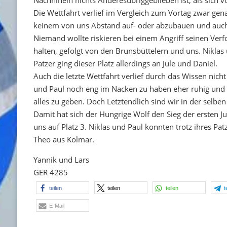
Nachhinein nichts Anderesübriggeblieben ist, als sich 
Die Wettfahrt verlief im Vergleich zum Vortag zwar gen
keinem von uns Abstand auf- oder abzubauen und auch 
Niemand wollte riskieren bei einem Angriff seinen Verf
halten, gefolgt von den Brunsbüttelern und uns. Niklas
Patzer ging dieser Platz allerdings an Jule und Daniel.
Auch die letzte Wettfahrt verlief durch das Wissen ni
und Paul noch eng im Nacken zu haben eher ruhig und 
alles zu geben. Doch Letztendlich sind wir in der selbe
Damit hat sich der Hungrige Wolf den Sieg der ersten J
uns auf Platz 3. Niklas und Paul konnten trotz ihres Pat
Theo aus Kolmar.
Yannik und Lars
GER 4285
teilen
teilen
teilen
t
E-Mail