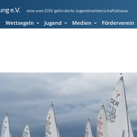
ng e.V.
eine vom DSV geförderte Jugendmeisterschaftsklasse
Wettsegeln
Jugend
Medien
Förderverein