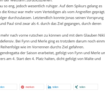
von der Wettfahrt zurückzuziehen.
au so eng, jedoch wesentlich ruhiger. Auf dem Spikurs gelang es
die Kreuz war mehr vom Verteidigen als vom Angreifen geprägt
olger durchzulassen. Letztendlich konnte Jonas seinen Vorsprung
 und Paul sind zwar als 4. durch das Ziel gegangen, durch deren
cht mehr nach vorne rutschen zu können und mit dem Glauben Nikl
defensiv. Bei Fynn und Merle ging es trotzdem darum noch einm
n Reihenfolge wie im Vorrennen durchs Ziel gefahren.
ugendregatta der Saison erarbeitet, gefolgt von Fynn und Merle u
zers am 4. Start den 4. Platz halten, dicht gefolgt von Malte und
eilen
merken
teilen
teilen