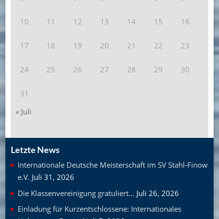
10
11
12
13
14
15
16
17
18
19
20
21
22
23
24
25
26
27
28
29
30
31
« Juli
Letzte News
Internationale Deutsche Meisterschaft im SV Stahl-Finow
e.V.
Juli 31, 2026
Die Klassenvereinigung gratuliert…
Juli 26, 2026
Einladung für Kurzentschlossene: Internationales