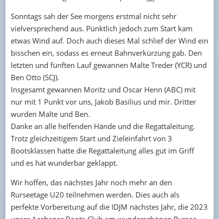
Sonntags sah der See morgens erstmal nicht sehr
vielversprechend aus. Pünktlich jedoch zum Start kam
etwas Wind auf. Doch auch dieses Mal schlief der Wind ein
bisschen ein, sodass es erneut Bahnverkürzung gab. Den
letzten und fünften Lauf gewannen Malte Treder (YCR) und
Ben Otto (SCJ).
Insgesamt gewannen Moritz und Oscar Henn (ABC) mit
nur mit 1 Punkt vor uns, Jakob Basilius und mir. Dritter
wurden Malte und Ben.
Danke an alle helfenden Hände und die Regattaleitung.
Trotz gleichzeitigem Start und Zieleinfahrt von 3
Bootsklassen hatte die Regattaleitung alles gut im Griff
und es hat wunderbar geklappt.
Wir hoffen, das nächstes Jahr noch mehr an den
Rurseetage U20 teilnehmen werden. Dies auch als
perfekte Vorbereitung auf die IDJM nächstes Jahr, die 2023
unser Aachener Boots-Club am wunderschönen Rursee