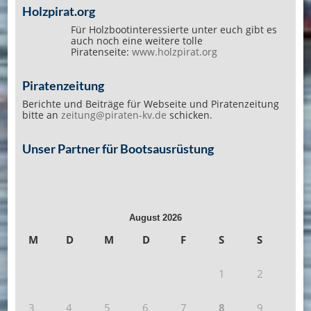
Holzpirat.org
Für Holzbootinteressierte unter euch gibt es
auch noch eine weitere tolle
Piratenseite:
www.holzpirat.org
Piratenzeitung
Berichte und Beiträge für Webseite und Piratenzeitung
bitte an
zeitung@piraten-kv.de
schicken.
Unser Partner für Bootsausrüstung
August 2026
M
D
M
D
F
S
S
1
2
3
4
5
6
7
8
9