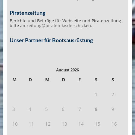
Piratenzeitung
Berichte und Beiträge für Webseite und Piratenzeitung
bitte an
zeitung@piraten-kv.de
schicken.
Unser Partner für Bootsausrüstung
August 2026
M
D
M
D
F
S
S
1
2
3
4
5
6
7
8
9
10
11
12
13
14
15
16