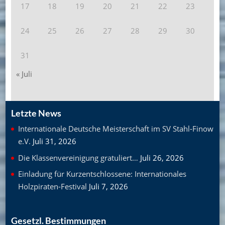
17
18
19
20
21
22
23
24
25
26
27
28
29
30
31
« Juli
Letzte News
Internationale Deutsche Meisterschaft im SV Stahl-Finow
e.V.
Juli 31, 2026
Die Klassenvereinigung gratuliert…
Juli 26, 2026
Einladung für Kurzentschlossene: Internationales
Holzpiraten-Festival
Juli 7, 2026
Gesetzl. Bestimmungen