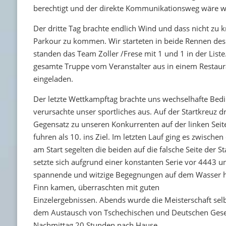
berechtigt und der direkte Kommunikationsweg wäre wa
Der dritte Tag brachte endlich Wind und dass nicht zu
Parkour zu kommen. Wir starteten in beide Rennen des
standen das Team Zoller /Frese mit 1 und 1 in der Liste
gesamte Truppe vom Veranstalter aus in einem Restaura
eingeladen.
Der letzte Wettkampftag brachte uns wechselhafte Bed
verursachte unser sportliches aus. Auf der Startkreuz 
Gegensatz zu unseren Konkurrenten auf der linken Seite.
fuhren als 10. ins Ziel. Im letzten Lauf ging es zwis
am Start segelten die beiden auf die falsche Seite der
setzte sich aufgrund einer konstanten Serie vor 4443 
spannende und witzige Begegnungen auf dem Wasser ha
Finn kamen, überraschten mit guten
Einzelergebnissen. Abends wurde die Meisterschaft selb
dem Austausch von Tschechischen und Deutschen Gesell
Nachmittag 20 Stunden nach Hause.