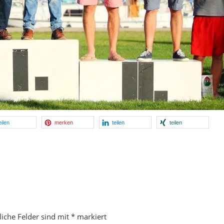
eilen
merken
teilen
teilen
liche Felder sind mit
*
markiert