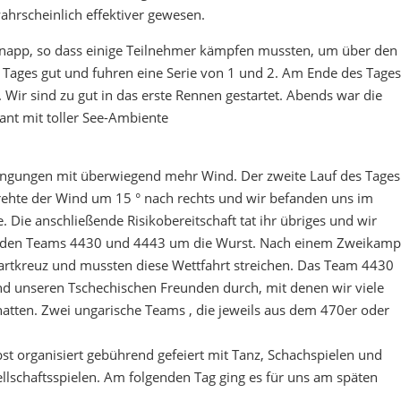
hrscheinlich effektiver gewesen.
 knapp, so dass einige Teilnehmer kämpfen mussten, um über den
 Tages gut und fuhren eine Serie von 1 und 2. Am Ende des Tages
. Wir sind zu gut in das erste Rennen gestartet. Abends war die
nt mit toller See-Ambiente
ingungen mit überwiegend mehr Wind. Der zweite Lauf des Tages
drehte der Wind um 15 ° nach rechts und wir befanden uns im
 Die anschließende Risikobereitschaft tat ihr übriges und wir
chen den Teams 4430 und 4443 um die Wurst. Nach einem Zweikamp
 Startkreuz und mussten diese Wettfahrt streichen. Das Team 4430
und unseren Tschechischen Freunden durch, mit denen wir viele
tten. Zwei ungarische Teams , die jeweils aus dem 470er oder
st organisiert gebührend gefeiert mit Tanz, Schachspielen und
schaftsspielen. Am folgenden Tag ging es für uns am späten