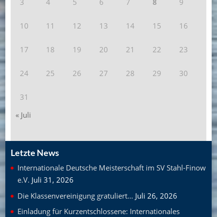
3
4
5
6
7
8
9
10
11
12
13
14
15
16
17
18
19
20
21
22
23
24
25
26
27
28
29
30
31
« Juli
Letzte News
Internationale Deutsche Meisterschaft im SV Stahl-Finow
e.V.
Juli 31, 2026
Die Klassenvereinigung gratuliert…
Juli 26, 2026
Einladung für Kurzentschlossene: Internationales