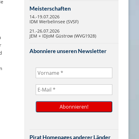
ie
Meisterschaften
14.-19.07.2026
IDM Werbelinsee (SVSF)
21.-26.07.2026
JEM + IDJoM Güstrow (WVG1928)
n
r
Abonniere unseren Newsletter
d
n
Pirat Homepages anderer Länder