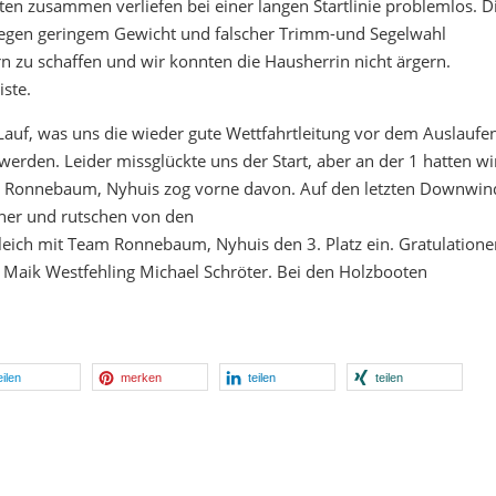
ten zusammen verliefen bei einer langen Startlinie problemlos. D
egen geringem Gewicht und falscher Trimm-und Segelwahl
 zu schaffen und wir konnten die Hausherrin nicht ärgern.
iste.
auf, was uns die wieder gute Wettfahrtleitung vor dem Auslaufe
werden. Leider missglückte uns der Start, aber an der 1 hatten wi
Team Ronnebaum, Nyhuis zog vorne davon. Auf den letzten Downwin
gner und rutschen von den
tgleich mit Team Ronnebaum, Nyhuis den 3. Platz ein. Gratulatione
 Maik Westfehling Michael Schröter. Bei den Holzbooten
eilen
merken
teilen
teilen