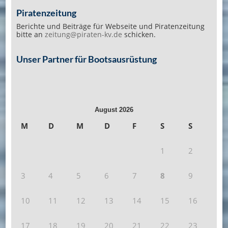
Piratenzeitung
Berichte und Beiträge für Webseite und Piratenzeitung
bitte an
zeitung@piraten-kv.de
schicken.
Unser Partner für Bootsausrüstung
August 2026
M
D
M
D
F
S
S
1
2
3
4
5
6
7
8
9
10
11
12
13
14
15
16
17
18
19
20
21
22
23