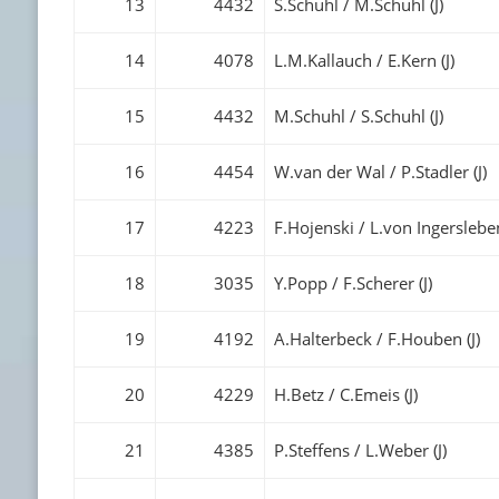
13
4432
S.Schuhl / M.Schuhl (J)
14
4078
L.M.Kallauch / E.Kern (J)
15
4432
M.Schuhl / S.Schuhl (J)
16
4454
W.van der Wal / P.Stadler (J)
17
4223
F.Hojenski / L.von Ingersleben
18
3035
Y.Popp / F.Scherer (J)
19
4192
A.Halterbeck / F.Houben (J)
20
4229
H.Betz / C.Emeis (J)
21
4385
P.Steffens / L.Weber (J)