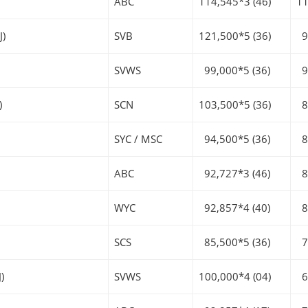
ABC
114,545*3 (46)
11
J)
SVB
121,500*5 (36)
93
SVWS
99,000*5 (36)
97
)
SCN
103,500*5 (36)
82
SYC / MSC
94,500*5 (36)
85
ABC
92,727*3 (46)
85
WYC
92,857*4 (40)
81
SCS
85,500*5 (36)
78
)
SVWS
100,000*4 (04)
69