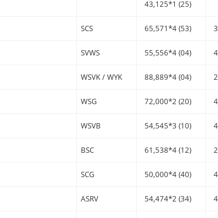
43,125*1 (25)
SCS
65,571*4 (53)
36
SVWS
55,556*4 (04)
42
WSVK / WYK
88,889*4 (04)
27
WSG
72,000*2 (20)
42
WSVB
54,545*3 (10)
42
BSC
61,538*4 (12)
29
SCG
50,000*4 (40)
49
ASRV
54,474*2 (34)
44