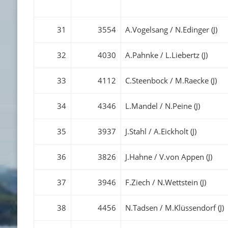
31
3554
A.Vogelsang / N.Edinger (J)
32
4030
A.Pahnke / L.Liebertz (J)
33
4112
C.Steenbock / M.Raecke (J)
34
4346
L.Mandel / N.Peine (J)
35
3937
J.Stahl / A.Eickholt (J)
36
3826
J.Hahne / V.von Appen (J)
37
3946
F.Ziech / N.Wettstein (J)
38
4456
N.Tadsen / M.Klüssendorf (J)