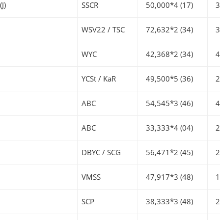
J)
SSCR
50,000*4 (17)
36
WSV22 / TSC
72,632*2 (34)
31
WYC
42,368*2 (34)
40
YCSt / KaR
49,500*5 (36)
28
ABC
54,545*3 (46)
44
ABC
33,333*4 (04)
28
DBYC / SCG
56,471*2 (45)
28
VMSS
47,917*3 (48)
19
SCP
38,333*3 (48)
27