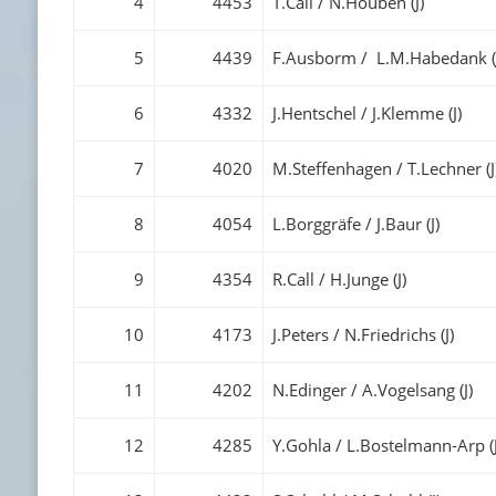
4
4453
T.Call / N.Houben (J)
5
4439
F.Ausborm / L.M.Habedank (
6
4332
J.Hentschel / J.Klemme (J)
7
4020
M.Steffenhagen / T.Lechner (J
8
4054
L.Borggräfe / J.Baur (J)
9
4354
R.Call / H.Junge (J)
10
4173
J.Peters / N.Friedrichs (J)
11
4202
N.Edinger / A.Vogelsang (J)
12
4285
Y.Gohla / L.Bostelmann-Arp (J