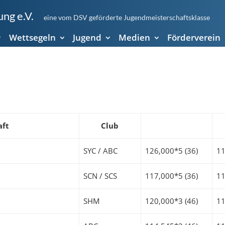
ng e.V.
eine vom DSV geförderte Jugendmeisterschaftsklasse
Wettsegeln
Jugend
Medien
Förderverein
aft
Club
SYC / ABC
126,000*5 (36)
11
SCN / SCS
117,000*5 (36)
11
SHM
120,000*3 (46)
11