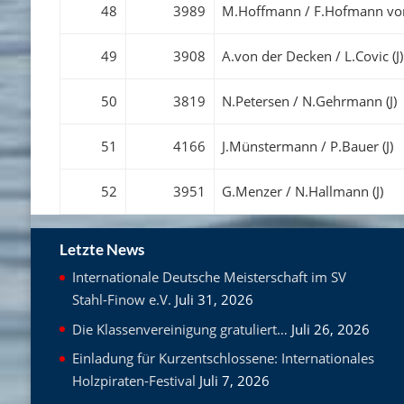
48
3989
M.Hoffmann / F.Hofmann von
49
3908
A.von der Decken / L.Covic (J)
50
3819
N.Petersen / N.Gehrmann (J)
51
4166
J.Münstermann / P.Bauer (J)
52
3951
G.Menzer / N.Hallmann (J)
Letzte News
Internationale Deutsche Meisterschaft im SV
Stahl-Finow e.V.
Juli 31, 2026
Die Klassenvereinigung gratuliert…
Juli 26, 2026
Einladung für Kurzentschlossene: Internationales
Holzpiraten-Festival
Juli 7, 2026