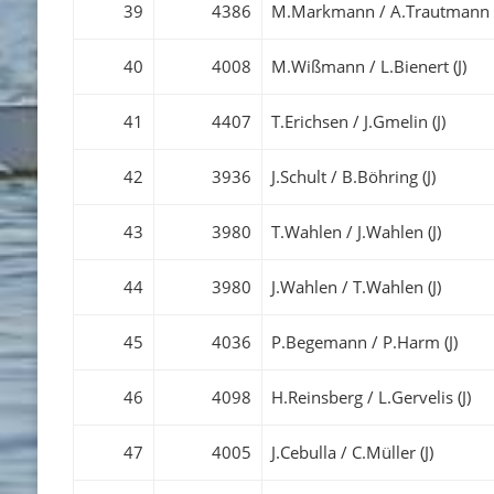
39
4386
M.Markmann / A.Trautmann (
40
4008
M.Wißmann / L.Bienert (J)
41
4407
T.Erichsen / J.Gmelin (J)
42
3936
J.Schult / B.Böhring (J)
43
3980
T.Wahlen / J.Wahlen (J)
44
3980
J.Wahlen / T.Wahlen (J)
45
4036
P.Begemann / P.Harm (J)
46
4098
H.Reinsberg / L.Gervelis (J)
47
4005
J.Cebulla / C.Müller (J)