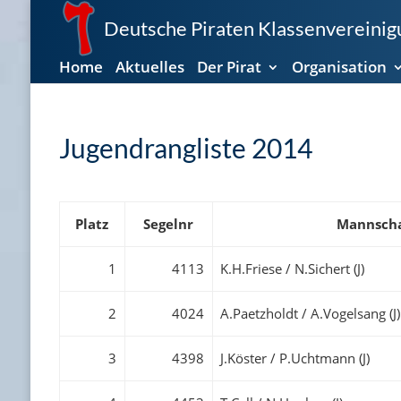
Deutsche Piraten Klassenvereinigu
Home
Aktuelles
Der Pirat
Organisation
Jugendrangliste 2014
Platz
Segelnr
Mannsch
1
4113
K.H.Friese / N.Sichert (J)
2
4024
A.Paetzholdt / A.Vogelsang (J)
3
4398
J.Köster / P.Uchtmann (J)