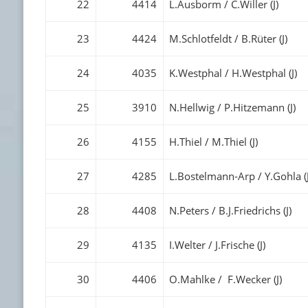
22
4414
L.Ausborm / C.Willer (J)
23
4424
M.Schlotfeldt / B.Rüter (J)
24
4035
K.Westphal / H.Westphal (J)
25
3910
N.Hellwig / P.Hitzemann (J)
26
4155
H.Thiel / M.Thiel (J)
27
4285
L.Bostelmann-Arp / Y.Gohla (J
28
4408
N.Peters / B.J.Friedrichs (J)
29
4135
I.Welter / J.Frische (J)
30
4406
O.Mahlke / F.Wecker (J)