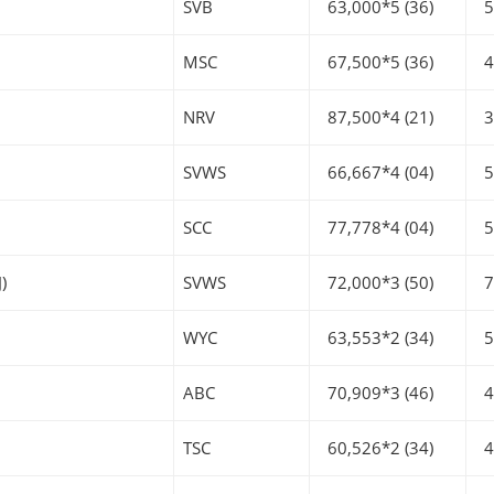
SVB
63,000*5 (36)
56
MSC
67,500*5 (36)
46
NRV
87,500*4 (21)
35
SVWS
66,667*4 (04)
53
SCC
77,778*4 (04)
55
)
SVWS
72,000*3 (50)
71
WYC
63,553*2 (34)
54
ABC
70,909*3 (46)
45
TSC
60,526*2 (34)
46