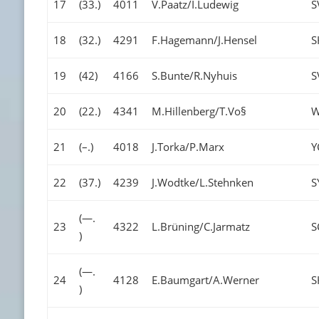
17
(33.)
4011
V.Paatz/I.Ludewig
S
18
(32.)
4291
F.Hagemann/J.Hensel
19
(42)
4166
S.Bunte/R.Nyhuis
S
20
(22.)
4341
M.Hillenberg/T.Vo§
21
(–.)
4018
J.Torka/P.Marx
Y
22
(37.)
4239
J.Wodtke/L.Stehnken
S
(—.
23
4322
L.Brüning/C.Jarmatz
S
)
(—.
24
4128
E.Baumgart/A.Werner
)