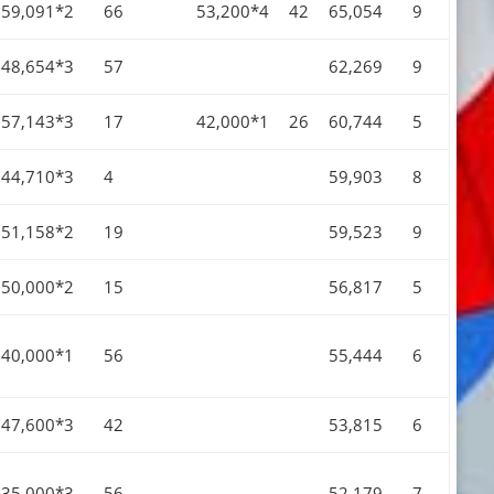
59,091*2
66
53,200*4
42
65,054
9
48,654*3
57
62,269
9
57,143*3
17
42,000*1
26
60,744
5
44,710*3
4
59,903
8
51,158*2
19
59,523
9
50,000*2
15
56,817
5
40,000*1
56
55,444
6
47,600*3
42
53,815
6
35,000*3
56
52,179
7