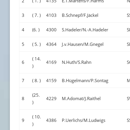
2
( 1. )
4135
E.T.Martens/F.Harms
N
3
( 7. )
4103
B.Schnepf/F.Jäckel
S
4
(6. )
4300
S.Hadeler/N.-A.Hadeler
S
5
( 5. )
4364
J.v.Hausen/M.Gnegel
S
( 14.
6
4169
N.Huth/S.Rahn
S
)
7
( 8. )
4159
B.Hügelmann/P.Sontag
M
(25.
8
4229
M.Adomat/J.Raithel
S
)
( 10.
9
4386
P.Uerlichs/M.Ludwigs
S
)