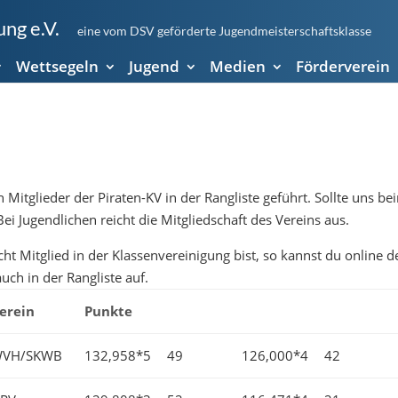
ng e.V.
eine vom DSV geförderte Jugendmeisterschaftsklasse
Wettsegeln
Jugend
Medien
Förderverein
itglieder der Piraten-KV in der Rangliste geführt. Sollte uns be
Bei Jugendlichen reicht die Mitgliedschaft des Vereins aus.
icht Mitglied in der Klassenvereinigung bist, so kannst du online d
ch in der Rangliste auf.
erein
Punkte
VH/SKWB
132,958*5
49
126,000*4
42