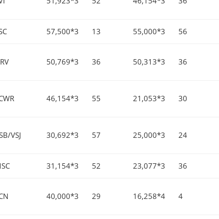
VI
51,923*3
52
46,154*3
36
SC
57,500*3
13
55,000*3
56
RV
50,769*3
36
50,313*3
36
CWR
46,154*3
55
21,053*3
30
SB/VSJ
30,692*3
57
25,000*3
24
SC
31,154*3
52
23,077*3
36
CN
40,000*3
29
16,258*4
4