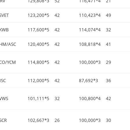
RV
129,808*3
52
116,471*4
21
SVET
123,200*5
42
110,423*4
49
KWB
117,600*5
42
114,074*4
32
HM/ASC
120,400*5
42
108,818*4
41
CO/YCM
114,800*5
42
100,000*3
29
SC
112,000*5
42
87,692*3
36
VWS
101,111*5
32
100,800*4
42
SCR
102,667*3
26
100,000*3
30