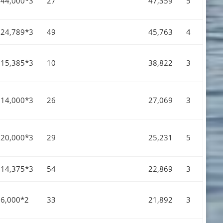
44,000*3
27
47,359
5
24,789*3
49
45,763
4
15,385*3
10
38,822
3
14,000*3
26
27,069
3
20,000*3
29
25,231
5
14,375*3
54
22,869
3
6,000*2
33
21,892
3