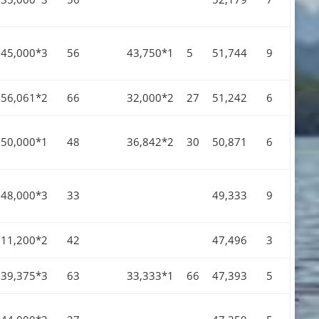
45,000*3
56
43,750*1
5
51,744
9
56,061*2
66
32,000*2
27
51,242
6
50,000*1
48
36,842*2
30
50,871
6
48,000*3
33
49,333
9
11,200*2
42
47,496
3
39,375*3
63
33,333*1
66
47,393
5