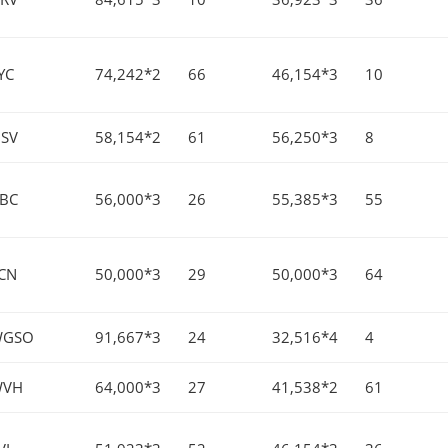
YC
74,242*2
66
46,154*3
10
SV
58,154*2
61
56,250*3
8
BC
56,000*3
26
55,385*3
55
CN
50,000*3
29
50,000*3
64
WGSO
91,667*3
24
32,516*4
4
WVH
64,000*3
27
41,538*2
61