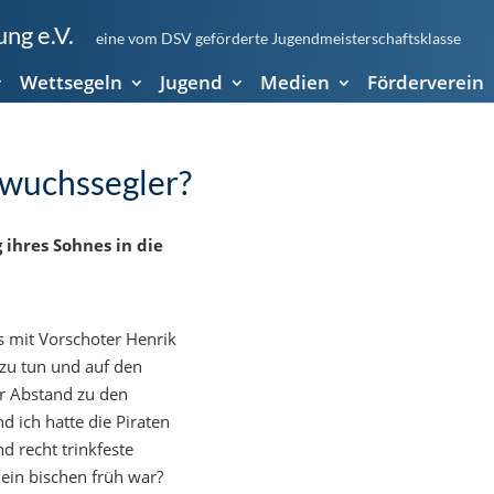
ng e.V.
eine vom DSV geförderte Jugendmeisterschaftsklasse
Wettsegeln
Jugend
Medien
Förderverein
hwuchssegler?
 ihres Sohnes in die
ss mit Vorschoter Henrik
 zu tun und auf den
er Abstand zu den
 ich hatte die Piraten
d recht trinkfeste
 ein bischen früh war?