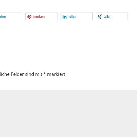
eilen
merken
teilen
teilen
liche Felder sind mit
*
markiert