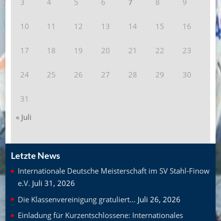
3
4
5
6
7
8
9
10
11
12
13
14
15
16
17
18
19
20
21
22
23
24
25
26
27
28
29
30
31
« Juli
Letzte News
Internationale Deutsche Meisterschaft im SV Stahl-Finow
e.V.
Juli 31, 2026
Die Klassenvereinigung gratuliert…
Juli 26, 2026
Einladung für Kurzentschlossene: Internationales