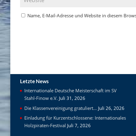
Name, E-Mail-Adresse und Website in diesem Brow
Letzte News
Internationale Deutsche Meisterschaft im SV
Stahl-Finow e.V.
Juli 31, 2026
Die Klassenvereinigung gratuliert…
Juli 26, 2026
Einladung für Kurzentschlossene: Internationales
Holzpiraten-Festival
Juli 7, 2026