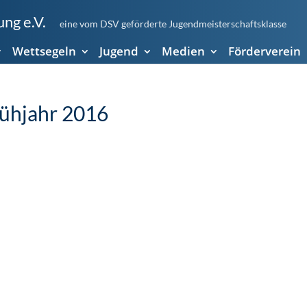
ng e.V.
eine vom DSV geförderte Jugendmeisterschaftsklasse
Wettsegeln
Jugend
Medien
Förderverein
rühjahr 2016