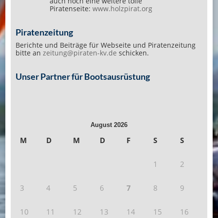
auch noch eine weitere tolle
Piratenseite:
www.holzpirat.org
Piratenzeitung
Berichte und Beiträge für Webseite und Piratenzeitung
bitte an
zeitung@piraten-kv.de
schicken.
Unser Partner für Bootsausrüstung
August 2026
M
D
M
D
F
S
S
1
2
3
4
5
6
7
8
9
10
11
12
13
14
15
16