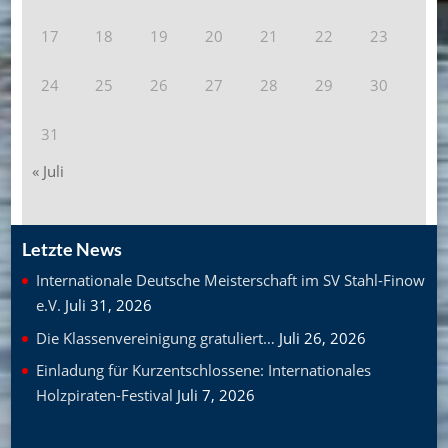
17
18
19
20
21
22
23
24
25
26
27
28
29
30
31
« Juli
Letzte News
Internationale Deutsche Meisterschaft im SV Stahl-Finow
e.V.
Juli 31, 2026
Die Klassenvereinigung gratuliert…
Juli 26, 2026
Einladung für Kurzentschlossene: Internationales
Holzpiraten-Festival
Juli 7, 2026