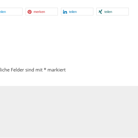
eilen
merken
teilen
teilen
liche Felder sind mit
*
markiert