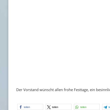
Der Vorstand wünscht allen frohe Festtage, ein besinn
teilen
teilen
teilen
t